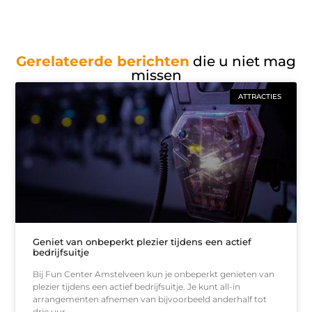
Gerelateerde berichten
die u niet mag
missen
ATTRACTIES
Geniet van onbeperkt plezier tijdens een actief
bedrijfsuitje
Bij Fun Center Amstelveen kun je onbeperkt genieten van
plezier tijdens een actief bedrijfsuitje. Je kunt all-in
arrangementen afnemen van bijvoorbeeld anderhalf tot
drie uur.