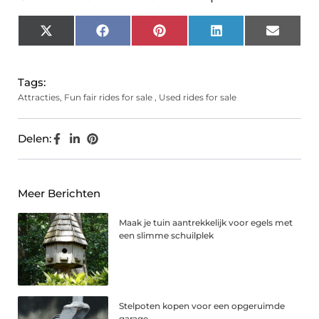
X
Facebook
Pinterest
LinkedIn
Email
(Twitter)
Tags:
Attracties
,
Fun fair rides for sale
,
Used rides for sale
Delen:
Meer Berichten
Maak je tuin aantrekkelijk voor egels met
een slimme schuilplek
Stelpoten kopen voor een opgeruimde
garage