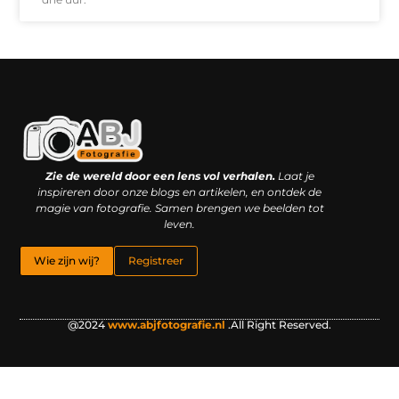
Kwaliteit backlinks kopen: slimme investering of riskante gok?
Geld online verdienen: droom, bijbaan of realistische strategie?
Zie de wereld door een lens vol verhalen.
Laat je
inspireren door onze blogs en artikelen, en ontdek de
magie van fotografie. Samen brengen we beelden tot
leven.
Wie zijn wij?
Registreer
@2024
www.abjfotografie.nl
.All Right Reserved.