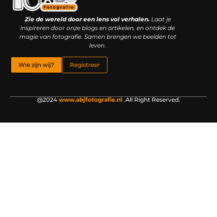
Kwaliteit backlinks kopen: slimme investering of riskante gok?
Geld online verdienen: droom, bijbaan of realistische strategie?
Zie de wereld door een lens vol verhalen.
Laat je
inspireren door onze blogs en artikelen, en ontdek de
magie van fotografie. Samen brengen we beelden tot
leven.
Wie zijn wij?
Registreer
@2024
www.abjfotografie.nl
.All Right Reserved.