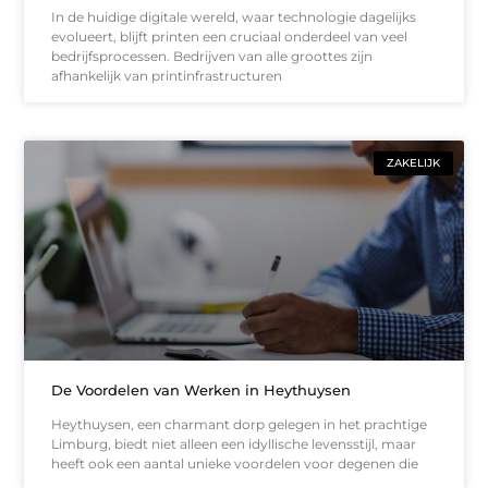
In de huidige digitale wereld, waar technologie dagelijks
evolueert, blijft printen een cruciaal onderdeel van veel
bedrijfsprocessen. Bedrijven van alle groottes zijn
afhankelijk van printinfrastructuren
ZAKELIJK
De Voordelen van Werken in Heythuysen
Heythuysen, een charmant dorp gelegen in het prachtige
Limburg, biedt niet alleen een idyllische levensstijl, maar
heeft ook een aantal unieke voordelen voor degenen die