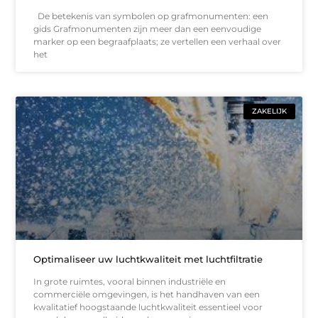
De betekenis van symbolen op grafmonumenten: een
gids Grafmonumenten zijn meer dan een eenvoudige
marker op een begraafplaats; ze vertellen een verhaal over
het
ZAKELIJK
Optimaliseer uw luchtkwaliteit met luchtfiltratie
In grote ruimtes, vooral binnen industriële en
commerciële omgevingen, is het handhaven van een
kwalitatief hoogstaande luchtkwaliteit essentieel voor