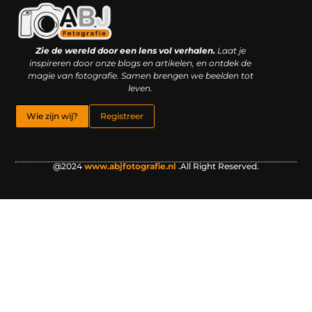
Kwaliteit backlinks kopen: slimme investering of riskante gok?
Geld online verdienen: droom, bijbaan of realistische strategie?
Zie de wereld door een lens vol verhalen.
Laat je
inspireren door onze blogs en artikelen, en ontdek de
magie van fotografie. Samen brengen we beelden tot
leven.
Wie zijn wij?
Registreer
@2024
www.abjfotografie.nl
.All Right Reserved.