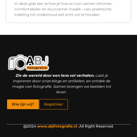
In deze gids leer je hoe je huis en tuin samen slimmer,
comfortabeler en duurzamer maakt—van praktische
indeling tot onderhoud dat echt vol te houden
Kwaliteit backlinks kopen: slimme investering of riskante gok?
Geld online verdienen: droom, bijbaan of realistische strategie?
Zie de wereld door een lens vol verhalen.
Laat je
inspireren door onze blogs en artikelen, en ontdek de
magie van fotografie. Samen brengen we beelden tot
leven.
Wie zijn wij?
Registreer
@2024
www.abjfotografie.nl
.All Right Reserved.