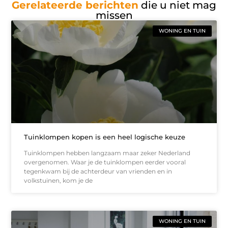
Gerelateerde berichten
die u niet mag
missen
WONING EN TUIN
Tuinklompen kopen is een heel logische keuze
Tuinklompen hebben langzaam maar zeker Nederland
overgenomen. Waar je de tuinklompen eerder vooral
tegenkwam bij de achterdeur van vrienden en in
volkstuinen, kom je de
WONING EN TUIN