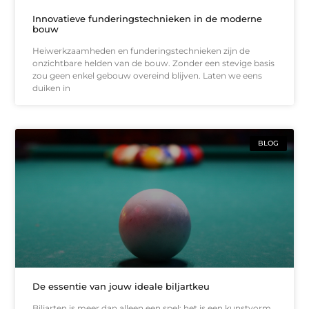
Innovatieve funderingstechnieken in de moderne
bouw
Heiwerkzaamheden en funderingstechnieken zijn de
onzichtbare helden van de bouw. Zonder een stevige basis
zou geen enkel gebouw overeind blijven. Laten we eens
duiken in
BLOG
De essentie van jouw ideale biljartkeu
Biljarten is meer dan alleen een spel; het is een kunstvorm.