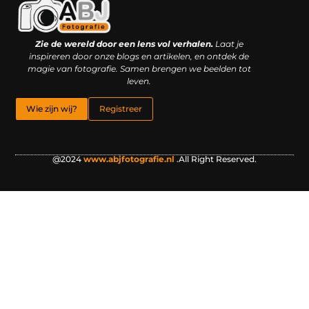
Kwaliteit backlinks kopen: slimme investering of riskante gok?
Geld online verdienen: droom, bijbaan of realistische strategie?
Zie de wereld door een lens vol verhalen.
Laat je
inspireren door onze blogs en artikelen, en ontdek de
magie van fotografie. Samen brengen we beelden tot
leven.
Wie zijn wij?
Registreer
@2024
www.abjfotografie.nl
.All Right Reserved.