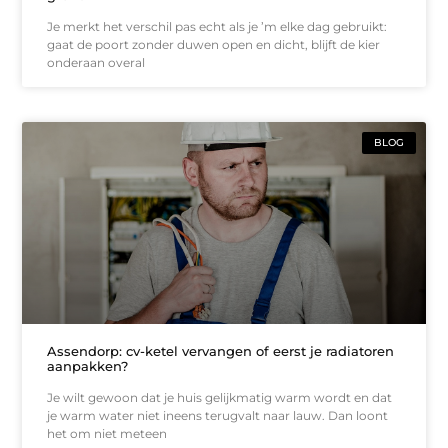
Je merkt het verschil pas echt als je ’m elke dag gebruikt:
gaat de poort zonder duwen open en dicht, blijft de kier
onderaan overal
BLOG
Assendorp: cv-ketel vervangen of eerst je radiatoren
aanpakken?
Je wilt gewoon dat je huis gelijkmatig warm wordt en dat
je warm water niet ineens terugvalt naar lauw. Dan loont
het om niet meteen