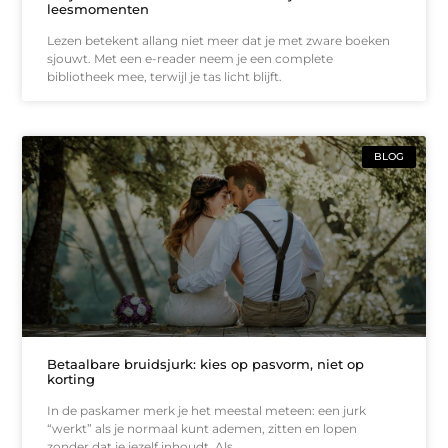
leesmomenten
Lezen betekent allang niet meer dat je met zware boeken
sjouwt. Met een e-reader neem je een complete
bibliotheek mee, terwijl je tas licht blijft.
BLOG
Betaalbare bruidsjurk: kies op pasvorm, niet op
korting
In de paskamer merk je het meestal meteen: een jurk
“werkt” als je normaal kunt ademen, zitten en lopen
zonder dat je jezelf inhoudt. Als