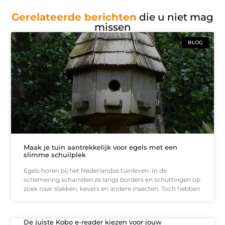
Gerelateerde berichten
die u niet mag
missen
BLOG
Maak je tuin aantrekkelijk voor egels met een
slimme schuilplek
Egels horen bij het Nederlandse tuinleven. In de
schemering scharrelen ze langs borders en schuttingen op
zoek naar slakken, kevers en andere insecten. Toch hebben
De juiste Kobo e-reader kiezen voor jouw