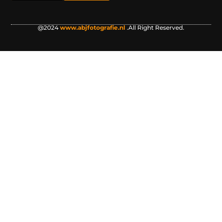
@2024
www.abjfotografie.nl
.All Right Reserved.