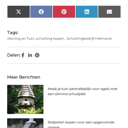
X
Facebook
Pinterest
LinkedIn
Email
(Twitter)
Tags:
Woning en Tuin
,
schutting kopen
,
Schuttingbedrijf Helmond
Delen:
Meer Berichten
Maak je tuin aantrekkelijk voor egels met
een slimme schuilplek
Stelpoten kopen voor een opgeruimde
garage