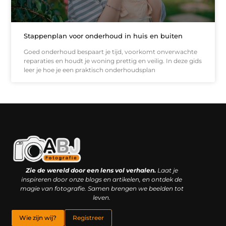
Stappenplan voor onderhoud in huis en buiten
Goed onderhoud bespaart je tijd, voorkomt onverwachte
reparaties en houdt je woning prettig en veilig. In deze gids
leer je hoe je een praktisch onderhoudsplan
Kwaliteit backlinks kopen: slimme investering of riskante gok?
Geld online verdienen: droom, bijbaan of realistische strategie?
Zie de wereld door een lens vol verhalen.
Laat je
inspireren door onze blogs en artikelen, en ontdek de
magie van fotografie. Samen brengen we beelden tot
leven.
Wie zijn wij?
Registreer