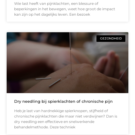
Wie last heeft van pijnklachten, een blessure of
beperkingen in het bewegen, weet hoe groot de impact
kan zijn op het dagelijks leven. Een bezoek
GEZONDHEID
Dry needling bij spierklachten of chronische pijn
Heb je last van hardnekkige spierknopen, stijfheid of
chronische pijnklachten die maar niet verdwijnen? Dan is
dry needling een effectieve en snelwerkende
behandelmethode. Deze techniek