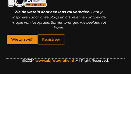
Kwaliteit backlinks kopen: slimme investering of riskante gok?
Geld online verdienen: droom, bijbaan of realistische strategie?
Zie de wereld door een lens vol verhalen.
Laat je
inspireren door onze blogs en artikelen, en ontdek de
magie van fotografie. Samen brengen we beelden tot
leven.
Wie zijn wij?
Registreer
@2024
www.abjfotografie.nl
.All Right Reserved.