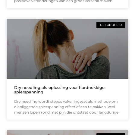
positieve veranderingen kan een groot verschil maken
GEZONDHEID
Dry needling als oplossing voor hardnekkige
spierspanning
Dry needling wordt steeds vaker ingezet als methode om
diepliggende spierspanning effectief aan te pakken. Veel
mensen lopen rond met pijn die ontstaat door langdurige