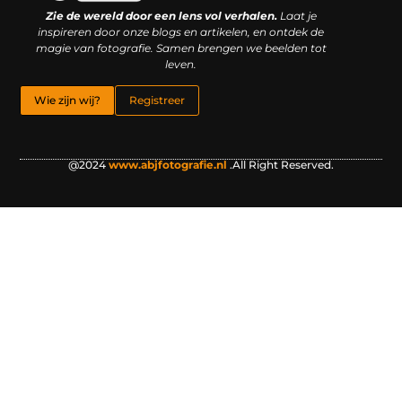
Zie de wereld door een lens vol verhalen.
Laat je
inspireren door onze blogs en artikelen, en ontdek de
magie van fotografie. Samen brengen we beelden tot
leven.
Wie zijn wij?
Registreer
@2024
www.abjfotografie.nl
.All Right Reserved.