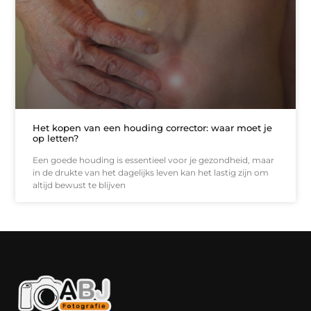
Het kopen van een houding corrector: waar moet je
op letten?
Een goede houding is essentieel voor je gezondheid, maar
in de drukte van het dagelijks leven kan het lastig zijn om
altijd bewust te blijven
Kwaliteit backlinks kopen: slimme investering of riskante gok?
Geld online verdienen: droom, bijbaan of realistische strategie?