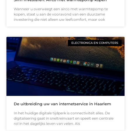
Wanneer u overweegt een airco met warmtepomp te
kopen, staat u aan de vooravond van een duurzame
investering die niet alleen uw leefcomfort, maar ook
ELECTRONICA EN COMPUTERS
De uitbreiding uw van internetservice in Haarlem
In het huidige digitale tijdperk is connectiviteit alles. De
digitalisering gaat in sneltreinvaart en speelt een centrale
rol in het dagelijks leven van velen. Als