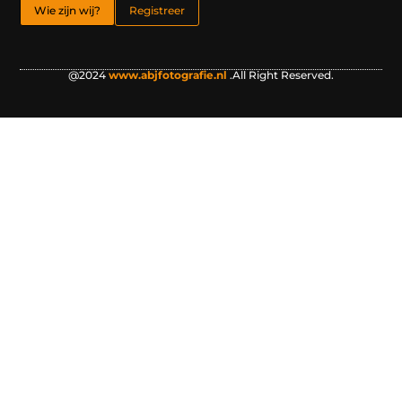
Wie zijn wij?
Registreer
@2024
www.abjfotografie.nl
.All Right Reserved.