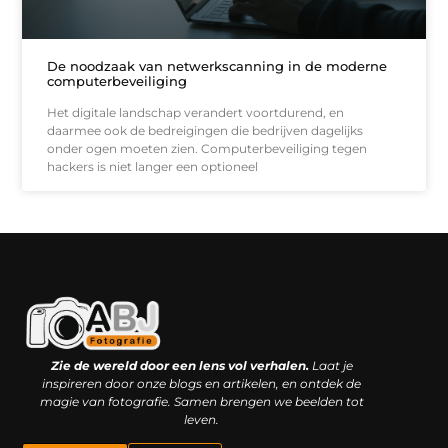
De noodzaak van netwerkscanning in de moderne
computerbeveiliging
Het digitale landschap verandert voortdurend, en
daarmee ook de bedreigingen die bedrijven dagelijks
onder ogen moeten zien. Computerbeveiliging tegen
hackers is niet langer een optioneel
Kwaliteit backlinks kopen: slimme investering of riskante gok?
Geld online verdienen: droom, bijbaan of realistische strategie?
Zie de wereld door een lens vol verhalen.
Laat je
inspireren door onze blogs en artikelen, en ontdek de
magie van fotografie. Samen brengen we beelden tot
leven.