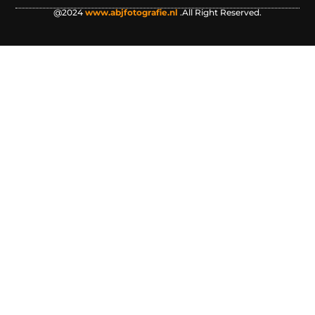
@2024
www.abjfotografie.nl
.All Right Reserved.