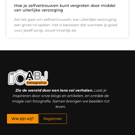
Hoe je zelfvertrouwen kunt vergroten door middel
van uiterlijke verzorging
Als het gaat om zelfvertrouwen, kan uiterlijke verzorging
een grote rol spelen. Het is bewezen dat wanneer je goed
voor jezelf zorgt, zowel innerlijk als
Kwaliteit backlinks kopen: slimme investering of riskante gok?
Geld online verdienen: droom, bijbaan of realistische strategie?
Zie de wereld door een lens vol verhalen.
Laat je
inspireren door onze blogs en artikelen, en ontdek de
magie van fotografie. Samen brengen we beelden tot
leven.
Wie zijn wij?
Registreer