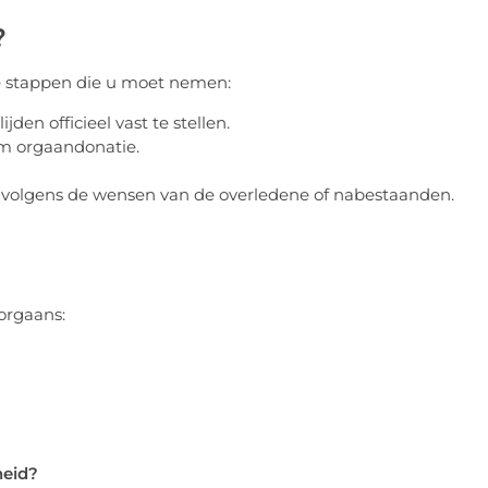
?
te stappen die u moet nemen:
en officieel vast te stellen.
m orgaandonatie.
t volgens de wensen van de overledene of nabestaanden.
oorgaans:
heid?