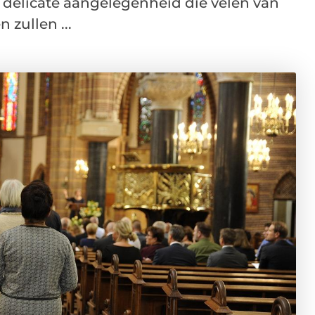
n delicate aangelegenheid die velen van
 zullen ...