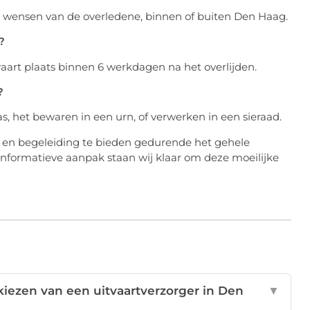
j de wensen van de overledene, binnen of buiten Den Haag.
?
vaart plaats binnen 6 werkdagen na het overlijden.
?
as, het bewaren in een urn, of verwerken in een sieraad.
g en begeleiding te bieden gedurende het gehele
 informatieve aanpak staan wij klaar om deze moeilijke
t kiezen van een uitvaartverzorger in Den
▼