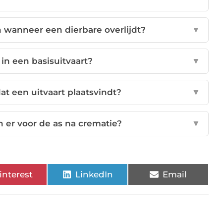
wanneer een dierbare overlijdt?
▼
in een basisuitvaart?
▼
at een uitvaart plaatsvindt?
▼
 er voor de as na crematie?
▼
interest
LinkedIn
Email