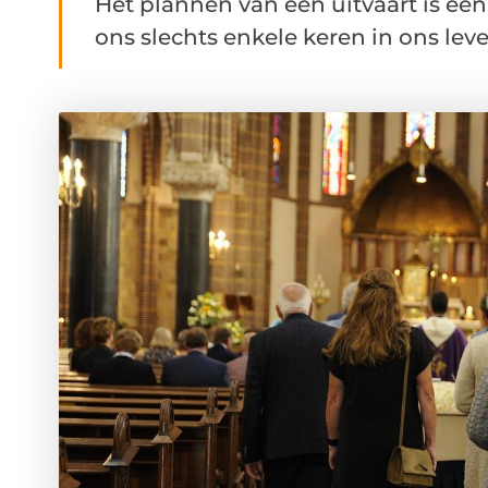
Het plannen van een uitvaart is ee
ons slechts enkele keren in ons leven