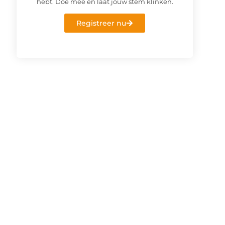
hebt. Doe mee en laat jouw stem klinken.
Registreer nu