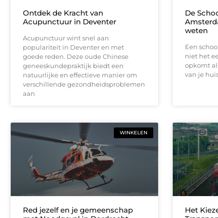
Ontdek de Kracht van
De Schoo
Acupunctuur in Deventer
Amsterda
weten
Acupunctuur wint snel aan
Een schoo
populariteit in Deventer en met
niet het e
goede reden. Deze oude Chinese
opkomt als
geneeskundepraktijk biedt een
van je hu
natuurlijke en effectieve manier om
verschillende gezondheidsproblemen
aan
WINKELEN
Red jezelf en je gemeenschap
Het Kiez