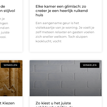
 de
Elke kamer een glimlach: zo
 stijlvol
creëer je een heerlijk ruikend
huis
 je
Een aangename geur is het
engen
visitekaartje van je woning. Je voelt je
and en
zelf meteen relaxter en gasten voelen
juiste
zich sneller welkom. Toch sluipen
mooi.
kooklucht, vocht
WINKELEN
WINKELEN
t Kiezen
Zo kiest u het juiste