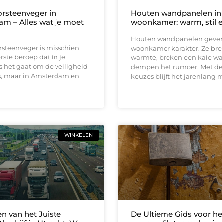
rsteenveger in
Houten wandpanelen in
m – Alles wat je moet
woonkamer: warm, stil en
Houten wandpanelen geven
rsteenveger is misschien
woonkamer karakter. Ze br
erste beroep dat in je
warmte, breken een kale w
 het gaat om de veiligheid
dempen het rumoer. Met de 
is, maar in Amsterdam en
keuzes blijft het jarenlang 
WINKELEN
en van het Juiste
De Ultieme Gids voor he