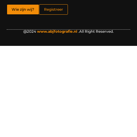
Wie zijn wij?
Registreer
@2024
www.abjfotografie.nl
.All Right Reserved.