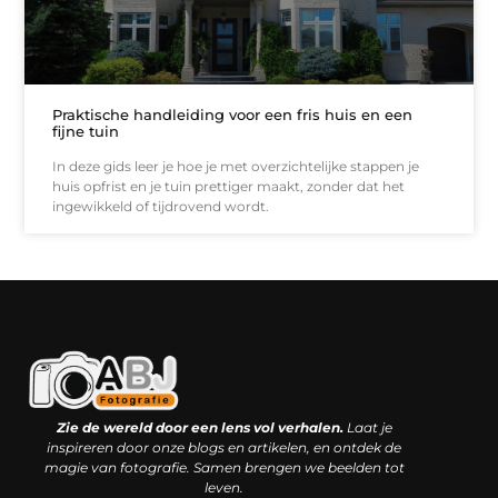
Praktische handleiding voor een fris huis en een
fijne tuin
In deze gids leer je hoe je met overzichtelijke stappen je
huis opfrist en je tuin prettiger maakt, zonder dat het
ingewikkeld of tijdrovend wordt.
Kwaliteit backlinks kopen: slimme investering of riskante gok?
Geld online verdienen: droom, bijbaan of realistische strategie?
Zie de wereld door een lens vol verhalen.
Laat je
inspireren door onze blogs en artikelen, en ontdek de
magie van fotografie. Samen brengen we beelden tot
leven.