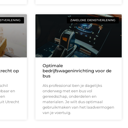
NSTVERLENING
ZAKELIJKE DIENSTVERLENING
Optimale
trecht op
bedrijfswageninrichting voor de
bus
schil
Als professional ben je dagelijks
ebaar en
onderweg met een bus vol
Een
gereedschap, onderdelen en
it Utrecht
materialen. Je wilt dus optimaal
gebruikmaken van het laadvermogen
van je voertuig.