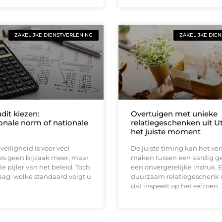
ZAKELIJKE DIENSTVERLENING
ZAKELIJKE DIE
dit kiezen:
Overtuigen met unieke
ionale norm of nationale
relatiegeschenken uit U
het juiste moment
veiligheid is voor veel
De juiste timing kan het ver
ies geen bijzaak meer, maar
maken tussen een aardig g
le pijler van het beleid. Toch
een onvergetelijke indruk. 
vraag: welke standaard volgt u
duurzaam relatiegeschenk u
dat inspeelt op het seizoen