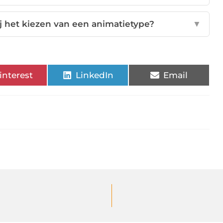
ij het kiezen van een animatietype?
▼
interest
LinkedIn
Email