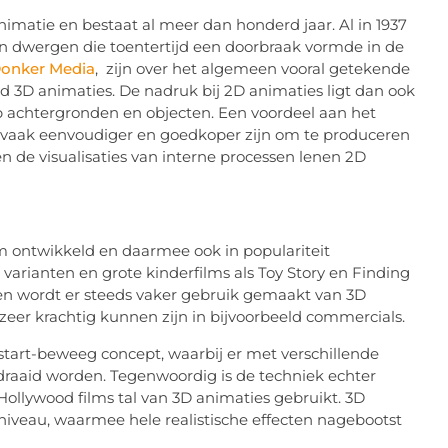
imatie en bestaat al meer dan honderd jaar. Al in 1937
n dwergen die toentertijd een doorbraak vormde in de
onker Media
, zijn over het algemeen vooral getekende
 3D animaties. De nadruk bij 2D animaties ligt dan ook
 achtergronden en objecten. Een voordeel aan het
ze vaak eenvoudiger en goedkoper zijn om te produceren
n de visualisaties van interne processen lenen 2D
rm ontwikkeld en daarmee ook in populariteit
varianten en grote kinderfilms als Toy Story en Finding
ven wordt er steeds vaker gebruik gemaakt van 3D
 zeer krachtig kunnen zijn in bijvoorbeeld commercials.
tart-beweeg concept, waarbij er met verschillende
draaid worden. Tegenwoordig is de techniek echter
ollywood films tal van 3D animaties gebruikt. 3D
niveau, waarmee hele realistische effecten nagebootst