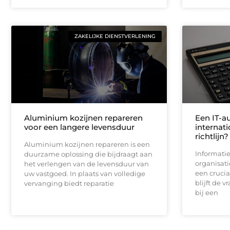
ZAKELIJKE DIENSTVERLENING
Aluminium kozijnen repareren
Een IT-au
voor een langere levensduur
internat
richtlijn?
Aluminium kozijnen repareren is een
Informatie
duurzame oplossing die bijdraagt aan
organisat
het verlengen van de levensduur van
een crucia
uw vastgoed. In plaats van volledige
blijft de 
vervanging biedt reparatie
bij een