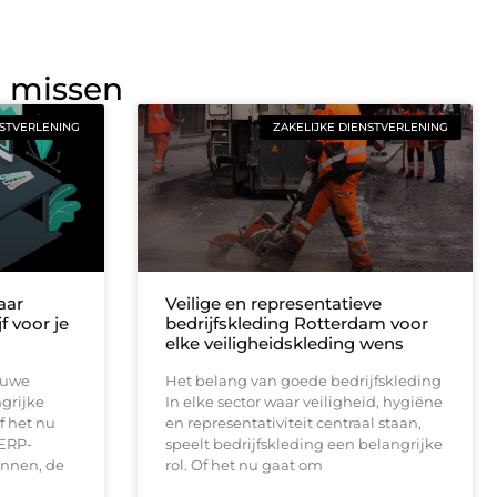
g missen
NSTVERLENING
ZAKELIJKE DIENSTVERLENING
aar
Veilige en representatieve
f voor je
bedrijfskleding Rotterdam voor
elke veiligheidskleding wens
euwe
Het belang van goede bedrijfskleding
ngrijke
In elke sector waar veiligheid, hygiëne
f het nu
en representativiteit centraal staan,
ERP-
speelt bedrijfskleding een belangrijke
onnen, de
rol. Of het nu gaat om