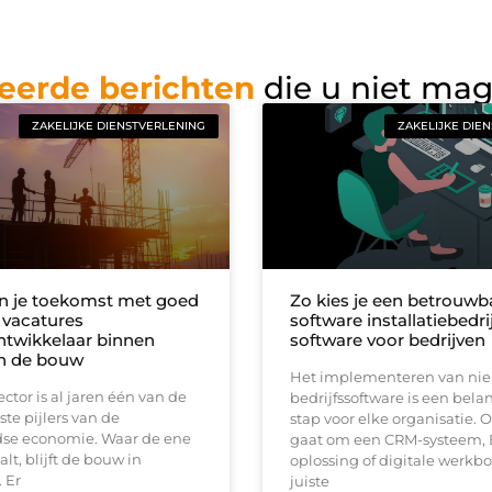
eerde berichten
die u niet ma
ZAKELIJKE DIENSTVERLENING
ZAKELIJKE DIE
n je toekomst met goed
Zo kies je een betrouwb
 vacatures
software installatiebedrij
ntwikkelaar binnen
software voor bedrijven
n de bouw
Het implementeren van ni
tor is al jaren één van de
bedrijfssoftware is een bela
ste pijlers van de
stap voor elke organisatie. O
se economie. Waar de ene
gaat om een CRM-systeem, 
valt, blijft de bouw in
oplossing of digitale werkb
 Er
juiste