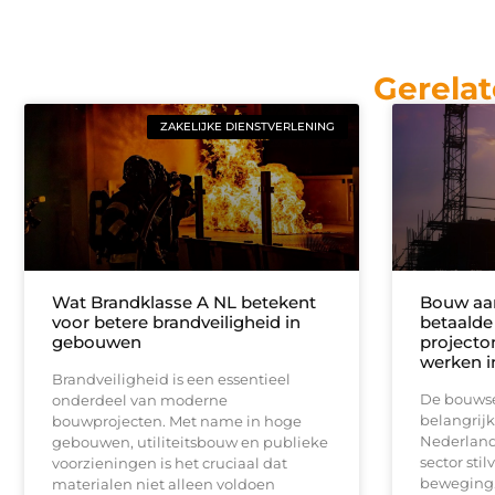
Gerelat
ZAKELIJKE DIENSTVERLENING
Wat Brandklasse A NL betekent
Bouw aa
voor betere brandveiligheid in
betaalde
gebouwen
projecto
werken i
Brandveiligheid is een essentieel
De bouwsec
onderdeel van moderne
belangrijk
bouwprojecten. Met name in hoge
Nederland
gebouwen, utiliteitsbouw en publieke
sector stil
voorzieningen is het cruciaal dat
beweging.
materialen niet alleen voldoen