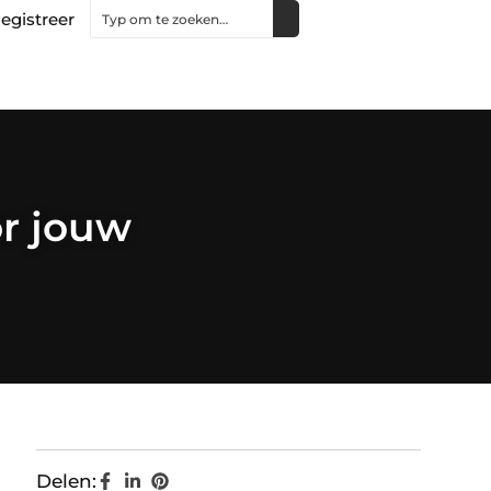
egistreer
or jouw
Delen: