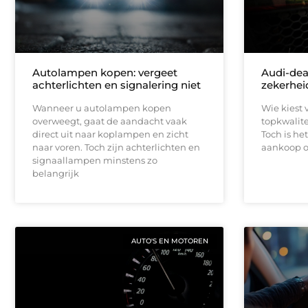
Autolampen kopen: vergeet
Audi-dea
achterlichten en signalering niet
zekerhei
Wanneer u autolampen kopen
Wie kiest 
overweegt, gaat de aandacht vaak
topkwalit
direct uit naar koplampen en zicht
Toch is he
naar voren. Toch zijn achterlichten en
aankoop o
signaallampen minstens zo
belangrijk
AUTO'S EN MOTOREN