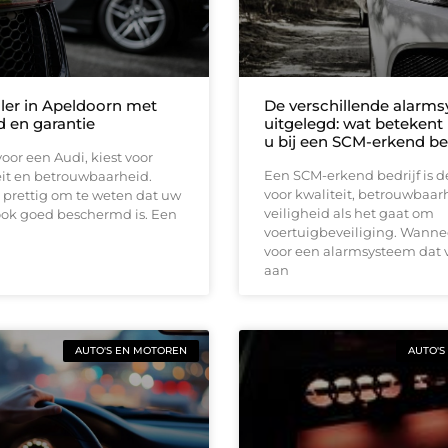
ler in Apeldoorn met
De verschillende alarm
d en garantie
uitgelegd: wat betekent
u bij een SCM-erkend bed
voor een Audi, kiest voor
Een SCM-erkend bedrijf is d
eit en betrouwbaarheid.
voor kwaliteit, betrouwbaar
t prettig om te weten dat uw
veiligheid als het gaat om
ok goed beschermd is. Een
voertuigbeveiliging. Wannee
voor een alarmsysteem dat 
aan
AUTO'S EN MOTOREN
AUTO'S