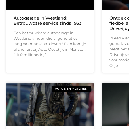
Autogarage in Westland:
Ontdek d
Betrouwbare service sinds 1933
flexibel
Drive4jo
Een betrouwbare autogarage in
In een were
Westland vinden die al generaties
gemak ste
lang vakmanschap levert? Dan kom je
biedt het
al snel uit bij Auto Oostdijk in Monster.
Drive4joy 
Dit familiebedrijf
voor mode
Of je
AUTO'S EN MOTOREN