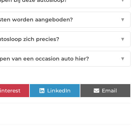
open bij deze autosloop?
▼
sten worden aangeboden?
▼
tosloop zich precies?
▼
pen van een occasion auto hier?
▼
interest
LinkedIn
Email