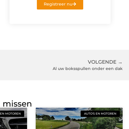
Registreer nu
VOLGENDE →
Al uw boksspullen onder een dak
g missen
 EN MOTOREN
AUTO'S EN MOTOREN