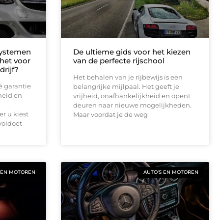
systemen
De ultieme gids voor het kiezen
 het voor
van de perfecte rijschool
rijf?
Het behalen van je rijbewijs is een
é garantie
belangrijke mijlpaal. Het geeft je
heid en
vrijheid, onafhankelijkheid en opent
deuren naar nieuwe mogelijkheden.
r u kiest
Maar voordat je de weg
voldoet
 EN MOTOREN
AUTO'S EN MOTOREN