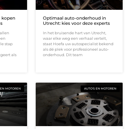
m kopen
Optimaal auto-onderhoud in
is
Utrecht: kies voor deze experts
tallen
In het bruisende hart van Utrecht,
een
waar elke weg een verhaal vertelt,
le stap
staat Hoefa uw autospecialist bekend
als dé plek voor professioneel auto-
geert als
onderhoud. Dit team
 EN MOTOREN
AUTO'S EN MOTOREN