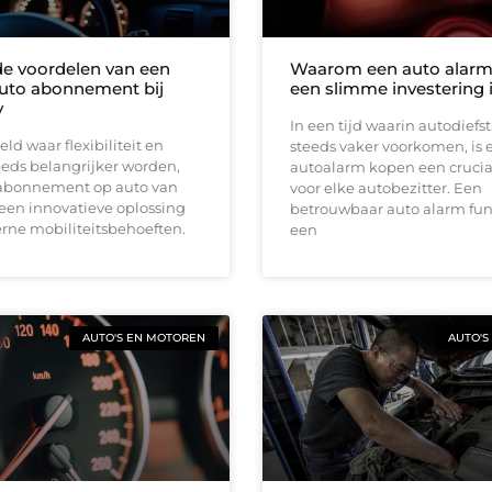
e voordelen van een
Waarom een auto alar
 auto abonnement bij
een slimme investering 
y
In een tijd waarin autodiefs
ld waar flexibiliteit en
steeds vaker voorkomen, is 
eds belangrijker worden,
autoalarm kopen een crucia
 abonnement op auto van
voor elke autobezitter. Een
een innovatieve oplossing
betrouwbaar auto alarm fun
rne mobiliteitsbehoeften.
een
AUTO'S EN MOTOREN
AUTO'S