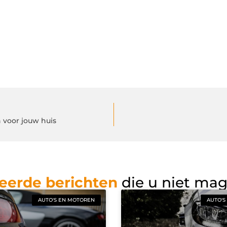
n voor jouw huis
eerde berichten
die u niet ma
AUTO'S EN MOTOREN
AUTO'S