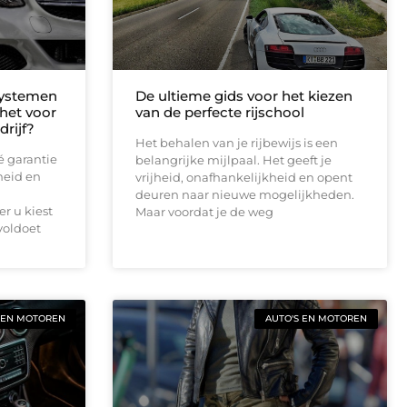
systemen
De ultieme gids voor het kiezen
 het voor
van de perfecte rijschool
rijf?
Het behalen van je rijbewijs is een
é garantie
belangrijke mijlpaal. Het geeft je
heid en
vrijheid, onafhankelijkheid en opent
deuren naar nieuwe mogelijkheden.
r u kiest
Maar voordat je de weg
voldoet
 EN MOTOREN
AUTO'S EN MOTOREN