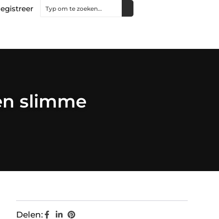
egistreer
en slimme
Delen: