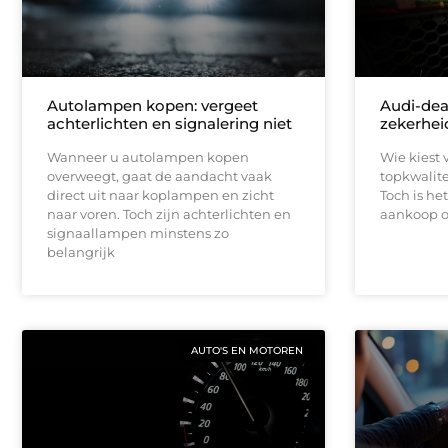
Autolampen kopen: vergeet
Audi-dea
achterlichten en signalering niet
zekerhei
Wanneer u autolampen kopen
Wie kiest 
overweegt, gaat de aandacht vaak
topkwalit
direct uit naar koplampen en zicht
Toch is he
naar voren. Toch zijn achterlichten en
aankoop o
signaallampen minstens zo
belangrijk
AUTO'S EN MOTOREN