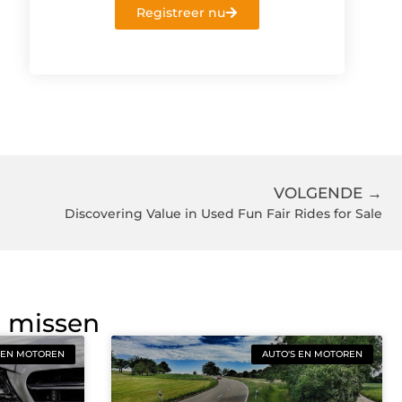
Registreer nu
VOLGENDE →
Discovering Value in Used Fun Fair Rides for Sale
g missen
 EN MOTOREN
AUTO'S EN MOTOREN