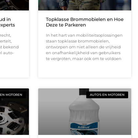
ud in
Topklasse Brommobielen en Hoe
experts
Deze te Parkeren
recht,
In het hart van mobiliteitsoplossingen
rtelt,
staan topklasse brommobielen,
st bekend
ontworpen om niet alleen de vrijheid
el auto-
en onafhankelijkheid van gebruikers
te vergroten, maar ook om te voldoen
 EN MOTOREN
AUTO'S EN MOTOREN