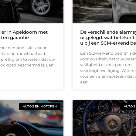
ler in Apeldoorn met
De verschillende alarm
d en garantie
uitgelegd: wat betekent
u bij een SCM-erkend bed
voor een Audi, kiest voor
Een SCM-erkend bedrijf is d
eit en betrouwbaarheid.
voor kwaliteit, betrouwbaar
t prettig om te weten dat uw
veiligheid als het gaat om
ok goed beschermd is. Een
voertuigbeveiliging. Wannee
voor een alarmsysteem dat 
aan
AUTO'S EN MOTOREN
AUTO'S