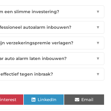
rm een slimme investering?
▼
ofessioneel autoalarm inbouwen?
▼
ijn verzekeringspremie verlagen?
▼
ar auto alarm laten inbouwen?
▼
 effectief tegen inbraak?
▼
interest
LinkedIn
Email