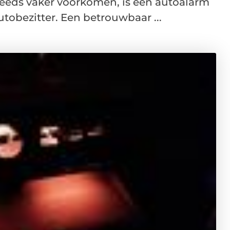
steeds vaker voorkomen, is een autoalarm
utobezitter. Een betrouwbaar ...