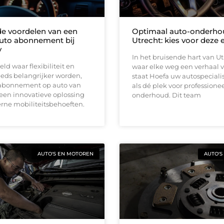
e voordelen van een
Optimaal auto-onderho
 auto abonnement bij
Utrecht: kies voor deze 
y
In het bruisende hart van Ut
ld waar flexibiliteit en
waar elke weg een verhaal ve
eds belangrijker worden,
staat Hoefa uw autospeciali
 abonnement op auto van
als dé plek voor professione
een innovatieve oplossing
onderhoud. Dit team
rne mobiliteitsbehoeften.
AUTO'S EN MOTOREN
AUTO'S