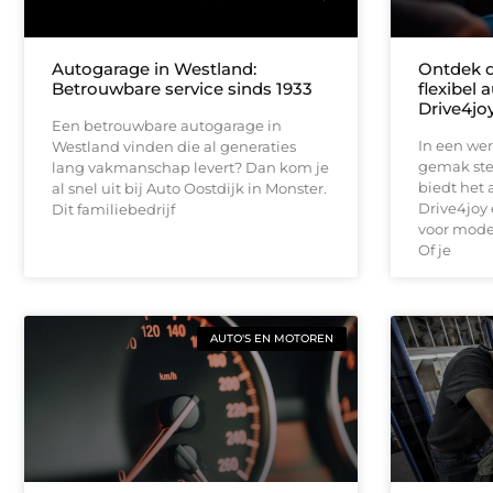
Autogarage in Westland:
Ontdek d
Betrouwbare service sinds 1933
flexibel
Drive4jo
Een betrouwbare autogarage in
In een were
Westland vinden die al generaties
gemak ste
lang vakmanschap levert? Dan kom je
biedt het
al snel uit bij Auto Oostdijk in Monster.
Drive4joy 
Dit familiebedrijf
voor mode
Of je
AUTO'S EN MOTOREN