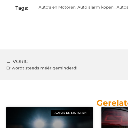
Auto's en Motoren
,
Auto alarm kopen
,
Autoa
Tags:
← VORIG
Er wordt steeds méér geminderd!
Gerelat
AUTO'S EN MOTOREN