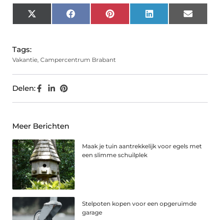
X
Facebook
Pinterest
LinkedIn
Email
(Twitter)
Tags:
Vakantie
,
Campercentrum Brabant
Delen:
Meer Berichten
Maak je tuin aantrekkelijk voor egels met
een slimme schuilplek
Stelpoten kopen voor een opgeruimde
garage