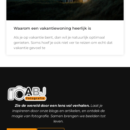
Waarom een vakantiewoning heerlijk is
Als je op vakantie bent, dan wil je natuurlijk optimaal
genieten. Soms hoef je ook niet ver te reizen om echt dat
vakantie gevoel te
Kwaliteit backlinks kopen: slimme investering of riskante gok?
Geld online verdienen: droom, bijbaan of realistische strategie?
Zie de wereld door een lens vol verhalen.
Laat je
inspireren door onze blogs en artikelen, en ontdek de
magie van fotografie. Samen brengen we beelden tot
leven.