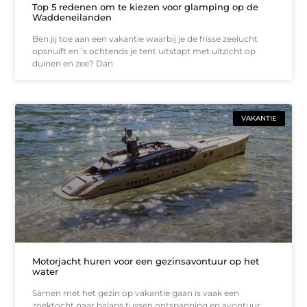
Top 5 redenen om te kiezen voor glamping op de
Waddeneilanden
Ben jij toe aan een vakantie waarbij je de frisse zeelucht
opsnuift en ’s ochtends je tent uitstapt met uitzicht op
duinen en zee? Dan
VAKANTIE
Motorjacht huren voor een gezinsavontuur op het
water
Samen met het gezin op vakantie gaan is vaak een
zoektocht naar balans tussen ontspanning en avontuur.