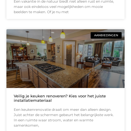
Een vakantie in de natuur biedt niet alleen rust en ruimte,
maar ook eindeloos veel mogelijkheden om mooie
beelden te maken. Of je nu met
AANBIEDINGEN
Veilig je keuken renoveren? Kies voor het juiste
installatiemateriaal
Een keukenrenovatie draait om meer dan alleen design.
Juist achter de schermen gebeurt het belangrijkste werk.
In een ruimte waar stroom, water en warmte
samenkomen,