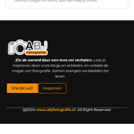
verwachtingen en soms zelfs een beetje stress.
Kwaliteit backlinks kopen: slimme investering of riskante gok?
Geld online verdienen: droom, bijbaan of realistische strategie?
Zie de wereld door een lens vol verhalen.
Laat je
inspireren door onze blogs en artikelen, en ontdek de
magie van fotografie. Samen brengen we beelden tot
leven.
Wie zijn wij?
Registreer
@2024
www.abjfotografie.nl
.All Right Reserved.