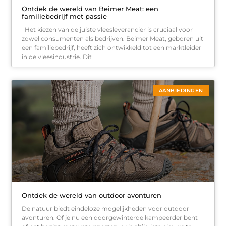
Ontdek de wereld van Beimer Meat: een
familiebedrijf met passie
Het kiezen van de juiste vleesleverancier is cruciaal voor
zowel consumenten als bedrijven. Beimer Meat, geboren uit
een familiebedrijf, heeft zich ontwikkeld tot een marktleider
in de vleesindustrie. Dit
AANBIEDINGEN
Ontdek de wereld van outdoor avonturen
De natuur biedt eindeloze mogelijkheden voor outdoor
avonturen. Of je nu een doorgewinterde kampeerder bent