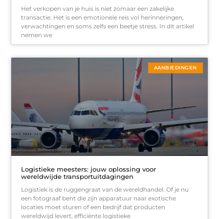
Het verkopen van je huis is niet zomaar een zakelijke
transactie. Het is een emotionele reis vol herinneringen,
verwachtingen en soms zelfs een beetje stress. In dit artikel
nemen we
AANBIEDINGEN
Logistieke meesters: jouw oplossing voor
wereldwijde transportuitdagingen
Logistiek is de ruggengraat van de wereldhandel. Of je nu
een fotograaf bent die zijn apparatuur naar exotische
locaties moet sturen of een bedrijf dat producten
wereldwijd levert, efficiënte logistieke