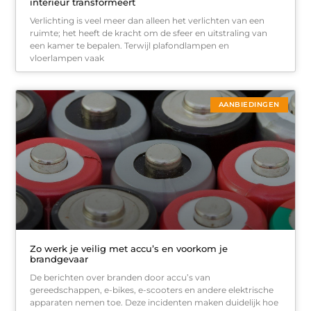
interieur transformeert
Verlichting is veel meer dan alleen het verlichten van een
ruimte; het heeft de kracht om de sfeer en uitstraling van
een kamer te bepalen. Terwijl plafondlampen en
vloerlampen vaak
AANBIEDINGEN
Zo werk je veilig met accu’s en voorkom je
brandgevaar
De berichten over branden door accu’s van
gereedschappen, e-bikes, e-scooters en andere elektrische
apparaten nemen toe. Deze incidenten maken duidelijk hoe