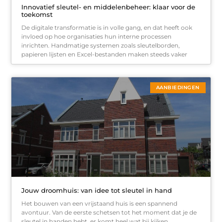
Innovatief sleutel- en middelenbeheer: klaar voor de
toekomst
De digitale transformatie is in volle gang, en dat heeft ook
invloed op hoe organisaties hun interne processen
inrichten. Handmatige systemen zoals sleutelborden,
papieren lijsten en Excel-bestanden maken steeds vaker
AANBIEDINGEN
Jouw droomhuis: van idee tot sleutel in hand
Het bouwen van een vrijstaand huis is een spannend
avontuur. Van de eerste schetsen tot het moment dat je de
sleutel in handen hebt, er komt heel wat bij kijken.