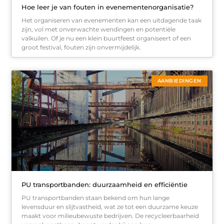
Hoe leer je van fouten in evenementenorganisatie?
Het organiseren van evenementen kan een uitdagende taak
zijn, vol met onverwachte wendingen en potentiële
valkuilen. Of je nu een klein buurtfeest organiseert of een
groot festival, fouten zijn onvermijdelijk.
AANBIEDINGEN
PU transportbanden: duurzaamheid en efficiëntie
PU transportbanden staan bekend om hun lange
levensduur en slijtvastheid, wat ze tot een duurzame keuze
maakt voor milieubewuste bedrijven. De recycleerbaarheid