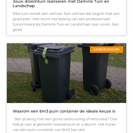
Jouw droomtuin realiseren met Damink Tuin en
Landschap
Elke tuin vertelt een verhaal. Een verhaal dat begint met een
goed plan. Hier komt het belang van een professioneel
tuinontwerp bij Damink Tuin en Landschap naar voren. Een
goed
AANBIEDINGEN
Waarom een 6m3 puin container de ideale keuze is
Ben je bezig met een grote verbouwing of renovatie? Dan
heb je vast al gemerkt hoeveel puin er vrijkomt. Het huren
van een puin container van 6m3 kan dan