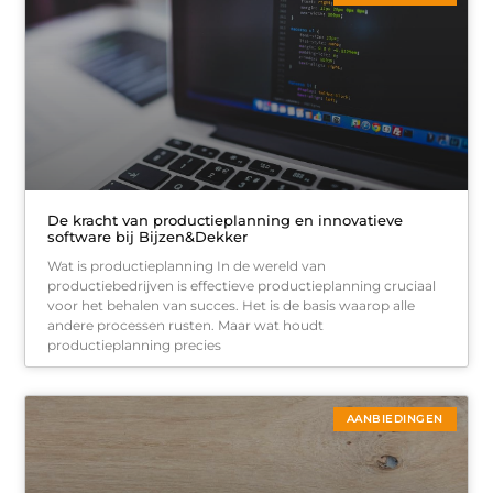
De kracht van productieplanning en innovatieve
software bij Bijzen&Dekker
Wat is productieplanning In de wereld van
productiebedrijven is effectieve productieplanning cruciaal
voor het behalen van succes. Het is de basis waarop alle
andere processen rusten. Maar wat houdt
productieplanning precies
AANBIEDINGEN