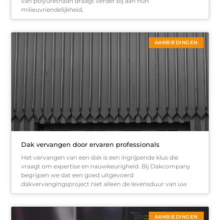
van polyurethaan draagt verder bij aan hun
milieuvriendelijkheid,
AANBIEDINGEN
Dak vervangen door ervaren professionals
Het vervangen van een dak is een ingrijpende klus die
vraagt om expertise en nauwkeurigheid. Bij Dakcompany
begrijpen we dat een goed uitgevoerd
dakvervangingsproject niet alleen de levensduur van uw
AANBIEDINGEN