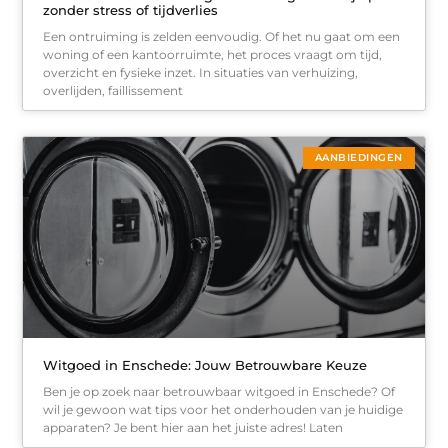
zonder stress of tijdverlies
Een ontruiming is zelden eenvoudig. Of het nu gaat om een
woning of een kantoorruimte, het proces vraagt om tijd,
overzicht en fysieke inzet. In situaties van verhuizing,
overlijden, faillissement
AANBIEDINGEN
Witgoed in Enschede: Jouw Betrouwbare Keuze
Ben je op zoek naar betrouwbaar witgoed in Enschede? Of
wil je gewoon wat tips voor het onderhouden van je huidige
apparaten? Je bent hier aan het juiste adres! Laten