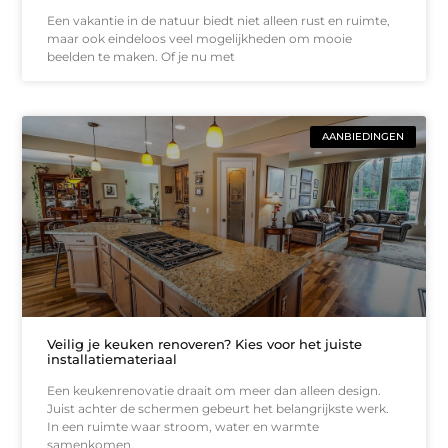
Een vakantie in de natuur biedt niet alleen rust en ruimte,
maar ook eindeloos veel mogelijkheden om mooie
beelden te maken. Of je nu met
AANBIEDINGEN
Veilig je keuken renoveren? Kies voor het juiste
installatiemateriaal
Een keukenrenovatie draait om meer dan alleen design.
Juist achter de schermen gebeurt het belangrijkste werk.
In een ruimte waar stroom, water en warmte
samenkomen,