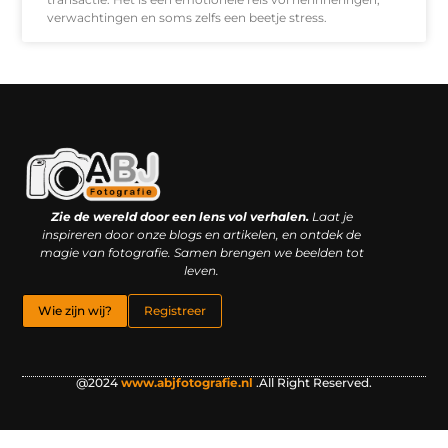
verwachtingen en soms zelfs een beetje stress.
Kwaliteit backlinks kopen: slimme investering of riskante gok?
Geld online verdienen: droom, bijbaan of realistische strategie?
Zie de wereld door een lens vol verhalen.
Laat je
inspireren door onze blogs en artikelen, en ontdek de
magie van fotografie. Samen brengen we beelden tot
leven.
Wie zijn wij?
Registreer
@2024
www.abjfotografie.nl
.All Right Reserved.