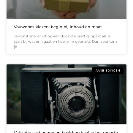
Vouwdoos kiezen: begin bij inhoud en maat
Je komt sneller uit op een doos die prettig inpakt als je
start bij wat erin gaat en hoe je ’m gebruikt. Dan voorkom
je
AANBIEDINGEN
Vakantie vastleggen op beeld: zo haal je het meeste