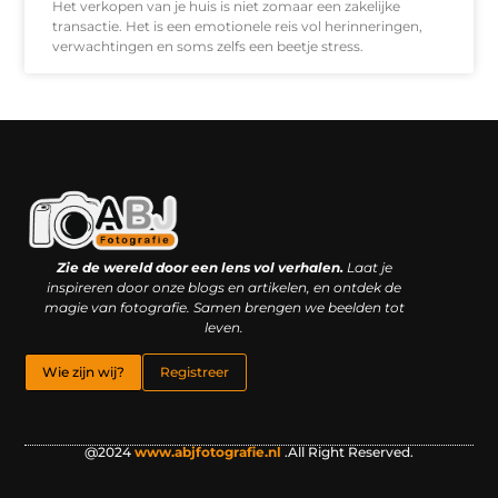
Het verkopen van je huis is niet zomaar een zakelijke
transactie. Het is een emotionele reis vol herinneringen,
verwachtingen en soms zelfs een beetje stress.
Kwaliteit backlinks kopen: slimme investering of riskante gok?
Geld online verdienen: droom, bijbaan of realistische strategie?
Zie de wereld door een lens vol verhalen.
Laat je
inspireren door onze blogs en artikelen, en ontdek de
magie van fotografie. Samen brengen we beelden tot
leven.
Wie zijn wij?
Registreer
@2024
www.abjfotografie.nl
.All Right Reserved.