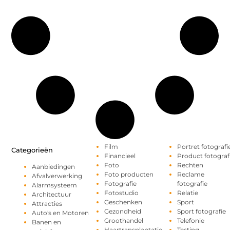
Film
Portret fotografi
Categorieën
Financieel
Product fotograf
Foto
Rechten
Aanbiedingen
Foto producten
Reclame
Afvalverwerking
Fotografie
fotografie
Alarmsysteem
Fotostudio
Relatie
Architectuur
Geschenken
Sport
Attracties
Gezondheid
Sport fotografie
Auto's en Motoren
Groothandel
Telefonie
Banen en
Haartransplantatie
Testing