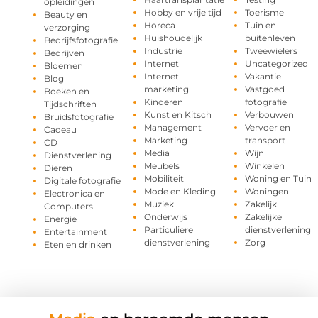
opleidingen
Hobby en vrije tijd
Toerisme
Beauty en
Horeca
Tuin en
verzorging
Huishoudelijk
buitenleven
Bedrijfsfotografie
Industrie
Tweewielers
Bedrijven
Internet
Uncategorized
Bloemen
Internet
Vakantie
Blog
marketing
Vastgoed
Boeken en
Kinderen
fotografie
Tijdschriften
Kunst en Kitsch
Verbouwen
Bruidsfotografie
Management
Vervoer en
Cadeau
Marketing
transport
CD
Media
Wijn
Dienstverlening
Meubels
Winkelen
Dieren
Mobiliteit
Woning en Tuin
Digitale fotografie
Mode en Kleding
Woningen
Electronica en
Muziek
Zakelijk
Computers
Onderwijs
Zakelijke
Energie
Particuliere
dienstverlening
Entertainment
dienstverlening
Zorg
Eten en drinken