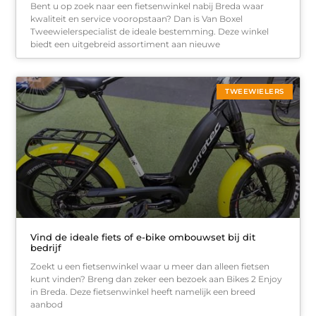
Bent u op zoek naar een fietsenwinkel nabij Breda waar
kwaliteit en service vooropstaan? Dan is Van Boxel
Tweewielerspecialist de ideale bestemming. Deze winkel
biedt een uitgebreid assortiment aan nieuwe
TWEEWIELERS
Vind de ideale fiets of e-bike ombouwset bij dit
bedrijf
Zoekt u een fietsenwinkel waar u meer dan alleen fietsen
kunt vinden? Breng dan zeker een bezoek aan Bikes 2 Enjoy
in Breda. Deze fietsenwinkel heeft namelijk een breed
aanbod