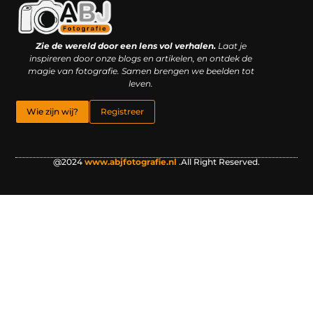
Kwaliteit backlinks kopen: slimme investering of riskante gok?
Geld online verdienen: droom, bijbaan of realistische strategie?
Zie de wereld door een lens vol verhalen.
Laat je
inspireren door onze blogs en artikelen, en ontdek de
magie van fotografie. Samen brengen we beelden tot
leven.
Wie zijn wij?
Registreer
@2024
www.abjfotografie.nl
.All Right Reserved.