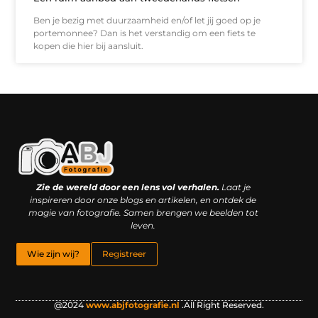
Ben je bezig met duurzaamheid en/of let jij goed op je
portemonnee? Dan is het verstandig om een fiets te
kopen die hier bij aansluit.
Kwaliteit backlinks kopen: slimme investering of riskante gok?
Geld online verdienen: droom, bijbaan of realistische strategie?
Zie de wereld door een lens vol verhalen.
Laat je
inspireren door onze blogs en artikelen, en ontdek de
magie van fotografie. Samen brengen we beelden tot
leven.
Wie zijn wij?
Registreer
@2024
www.abjfotografie.nl
.All Right Reserved.