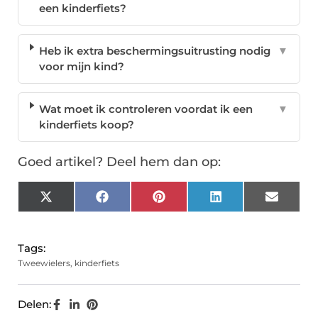
een kinderfiets?
Heb ik extra beschermingsuitrusting nodig
▼
voor mijn kind?
Wat moet ik controleren voordat ik een
▼
kinderfiets koop?
Goed artikel? Deel hem dan op:
X
Facebook
Pinterest
LinkedIn
Email
(Twitter)
Tags:
Tweewielers
,
kinderfiets
Delen: