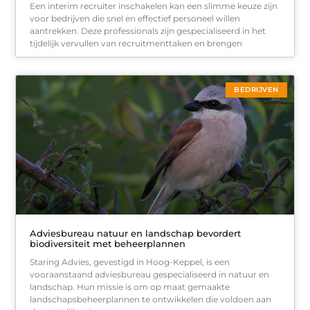
Een interim recruiter inschakelen kan een slimme keuze zijn
voor bedrijven die snel en effectief personeel willen
aantrekken. Deze professionals zijn gespecialiseerd in het
tijdelijk vervullen van recruitmenttaken en brengen
BEDRIJVEN
Adviesbureau natuur en landschap bevordert
biodiversiteit met beheerplannen
Staring Advies, gevestigd in Hoog-Keppel, is een
vooraanstaand adviesbureau gespecialiseerd in natuur en
landschap. Hun missie is om op maat gemaakte
landschapsbeheerplannen te ontwikkelen die voldoen aan