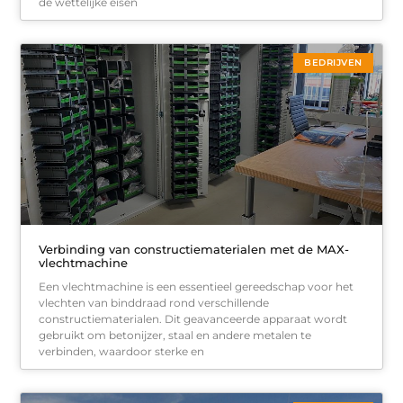
de wettelijke eisen
BEDRIJVEN
Verbinding van constructiematerialen met de MAX-
vlechtmachine
Een vlechtmachine is een essentieel gereedschap voor het
vlechten van binddraad rond verschillende
constructiematerialen. Dit geavanceerde apparaat wordt
gebruikt om betonijzer, staal en andere metalen te
verbinden, waardoor sterke en