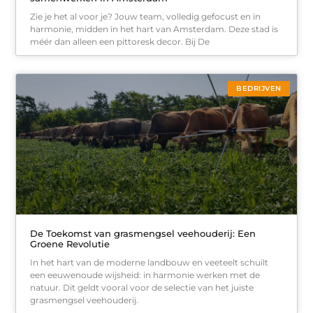
Zie je het al voor je? Jouw team, volledig gefocust en in
harmonie, midden in het hart van Amsterdam. Deze stad is
méér dan alleen een pittoresk decor. Bij De
BEDRIJVEN
De Toekomst van grasmengsel veehouderij: Een
Groene Revolutie
In het hart van de moderne landbouw en veeteelt schuilt
een eeuwenoude wijsheid: in harmonie werken met de
natuur. Dit geldt vooral voor de selectie van het juiste
grasmengsel veehouderij.