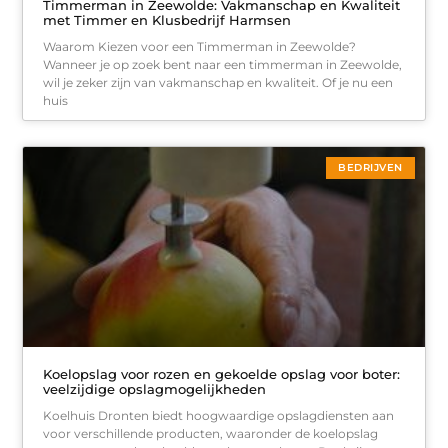
Timmerman in Zeewolde: Vakmanschap en Kwaliteit
met Timmer en Klusbedrijf Harmsen
Waarom Kiezen voor een Timmerman in Zeewolde?
Wanneer je op zoek bent naar een timmerman in Zeewolde,
wil je zeker zijn van vakmanschap en kwaliteit. Of je nu een
huis
BEDRIJVEN
Koelopslag voor rozen en gekoelde opslag voor boter:
veelzijdige opslagmogelijkheden
Koelhuis Dronten biedt hoogwaardige opslagdiensten aan
voor verschillende producten, waaronder de koelopslag