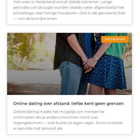
Het weer in Nederland wordt steeds extremer. Lange
periodes van droogte worden steeds vaker afgewisseld met
plotselinge, zeer hevige hoosbuien. Ook in de gemeente Ede
— van de bosrijke lanen
BEDRIJVEN
Online dating over afstand: liefde kent geen grenzen
Online dating maakt het mogelijk om mensen te
ontmoeten die je anders misschien nooit was
tegengekomen — ook buiten je eigen regio. Soms ontstaat
er een klik met iemand die