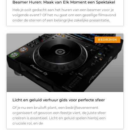
Beamer Huren: Maak van Elk Moment een Spektakel
Heb je ooit gedacht aan het huren van een beamer voor je
volgende event? Of het nu gaat om een gezellige filmavond
onder de sterren of een belangrijke zakelijke presentatie,
BEDRIJVEN
Licht en geluid verhuur gids voor perfecte sfeer
Of je nu een bruiloft plant, een bedrijfsevenement
organiseert of gewoon een feestje viert, de juiste sfeer
creëren is essentieel. Licht en geluid spelen hierbij een
cruciale rol, en de