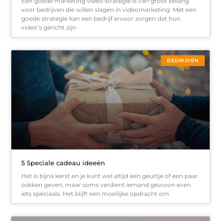
Een goede marketing video strategie is van groot belang
voor bedrijven die willen slagen in videomarketing. Met een
goede strategie kan een bedrijf ervoor zorgen dat hun
video’s gericht zijn
BEDRIJVEN
5 Speciale cadeau ideeën
Het is bijna kerst en je kunt wel altijd een geurtje of een paar
sokken geven, maar soms verdient iemand gewoon even
iets speciaals. Het blijft een moeilijke opdracht om