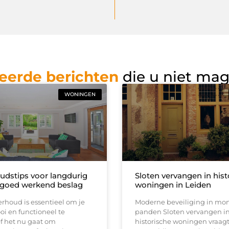
eerde berichten
die u niet ma
WONINGEN
dstips voor langdurig
Sloten vervangen in hist
goed werkend beslag
woningen in Leiden
rhoud is essentieel om je
Moderne beveiliging in m
i en functioneel te
panden Sloten vervangen i
f het nu gaat om
historische woningen vraag