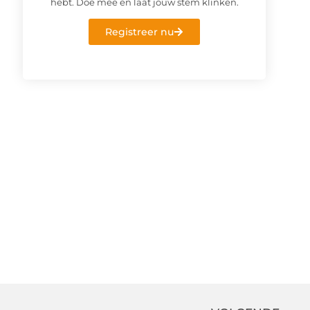
hebt. Doe mee en laat jouw stem klinken.
Registreer nu