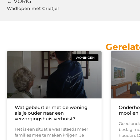
← VORIG
Wadlopen met Grietje!
Gerelat
WONINGEN
Wat gebeurt er met de woning
Onderhou
als je ouder naar een
mooi en 
verzorgingshuis verhuist?
Goed onde
Het is een situatie waar steeds meer
beslag moo
families mee te maken krijgen. Je
houden. O