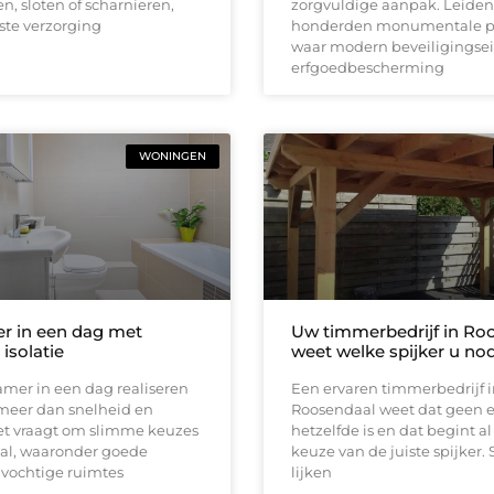
n, sloten of scharnieren,
zorgvuldige aanpak. Leiden 
ste verzorging
honderden monumentale 
waar modern beveiligingse
erfgoedbescherming
WONINGEN
r in een dag met
Uw timmerbedrijf in Ro
isolatie
weet welke spijker u nod
mer in een dag realiseren
Een ervaren timmerbedrijf 
meer dan snelheid en
Roosendaal weet dat geen e
t vraagt om slimme keuzes
hetzelfde is en dat begint al
aal, waaronder goede
keuze van de juiste spijker. 
n vochtige ruimtes
lijken