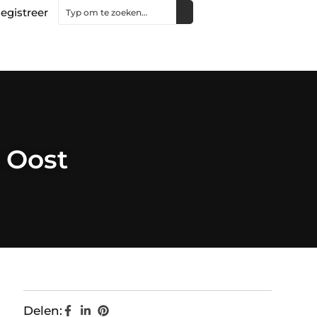
egistreer
 Oost
Delen: