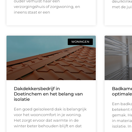
ouder verhuist naar een
deurklinke
verzorgingshuis of zorgwoning, en
met de jui
ineens staat er een
WONINGEN
Dakdekkersbedrijf in
Badkame
Doetinchem en het belang van
optimale 
isolatie
Een badka
Een goed geïsoleerd dak is belangrijk
betekent 
voor het wooncomfort in je woning.
gemak. He
Het zorgt ervoor dat warmte in de
in materi
winter beter behouden blijft en dat
isolatie. I