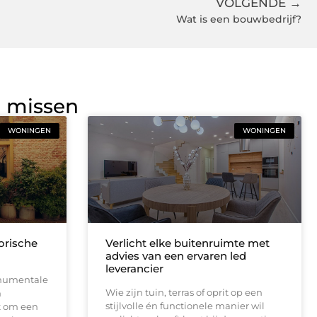
VOLGENDE →
Wat is een bouwbedrijf?
g missen
WONINGEN
WONINGEN
orische
Verlicht elke buitenruimte met
advies van een ervaren led
leverancier
onumentale
Wie zijn tuin, terras of oprit op een
n
stijlvolle én functionele manier wil
t om een