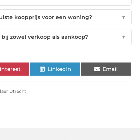
uiste koopprijs voor een woning?
▼
bij zowel verkoop als aankoop?
▼
interest
LinkedIn
Email
laar Utrecht