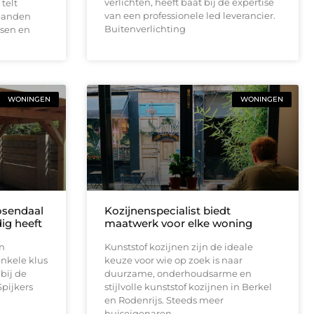
verlichten, heeft baat bij de expertise
telt
van een professionele led leverancier.
panden
Buitenverlichting
isen en
WONINGEN
WONINGEN
osendaal
Kozijnenspecialist biedt
ig heeft
maatwerk voor elke woning
in
Kunststof kozijnen zijn de ideale
nkele klus
keuze voor wie op zoek is naar
 bij de
duurzame, onderhoudsarme en
Spijkers
stijlvolle kunststof kozijnen in Berkel
en Rodenrijs. Steeds meer
huiseigenaren