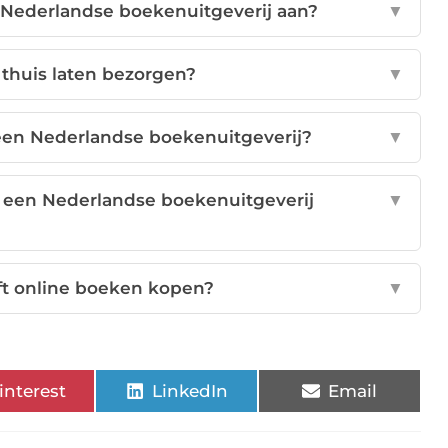
 Nederlandse boekenuitgeverij aan?
▼
 thuis laten bezorgen?
▼
 een Nederlandse boekenuitgeverij?
▼
j een Nederlandse boekenuitgeverij
▼
ft online boeken kopen?
▼
interest
LinkedIn
Email