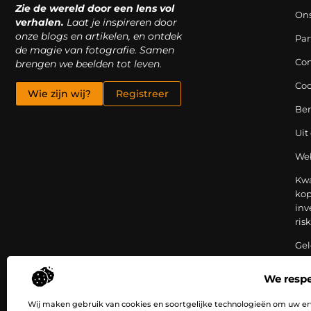
Zie de wereld door een lens vol
On
verhalen.
Laat je inspireren door
onze blogs en artikelen, en ontdek
Par
de magie van fotografie. Samen
Con
brengen we beelden tot leven.
Coo
Wie zijn wij?
Registreer
Be
Uit
Web
Kwa
kop
inv
ris
Gel
ver
bij
We respe
rea
str
Wij maken gebruik van cookies en soortgelijke technologieën om uw er