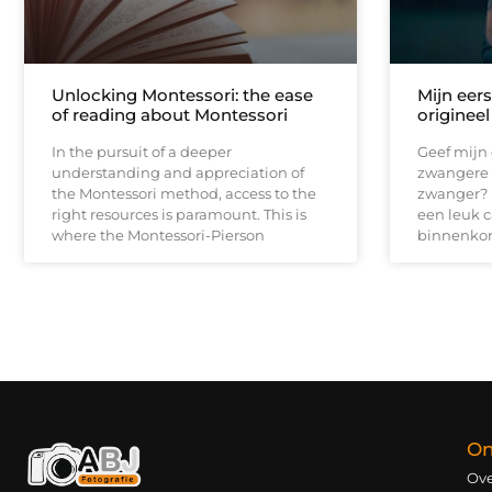
Unlocking Montessori: the ease
Mijn eers
of reading about Montessori
originee
In the pursuit of a deeper
Geef mijn 
understanding and appreciation of
zwangere v
the Montessori method, access to the
zwanger? N
right resources is paramount. This is
een leuk 
where the Montessori-Pierson
binnenkor
On
Ove