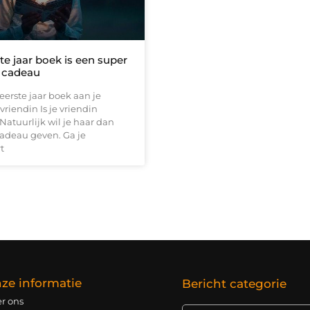
te jaar boek is een super
l cadeau
eerste jaar boek aan je
riendin Is je vriendin
atuurlijk wil je haar dan
cadeau geven. Ga je
t
ze informatie
Bericht categorie
r ons