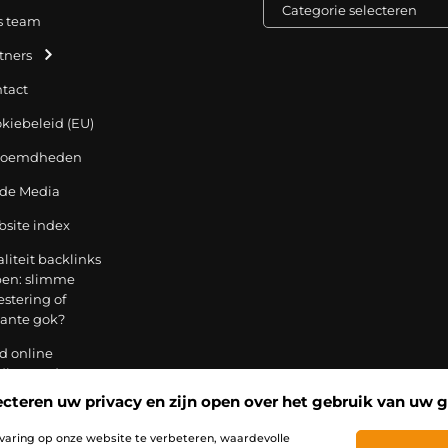
s team
tners
tact
kiebeleid (EU)
roemdheden
 de Media
site index
liteit backlinks
en: slimme
estering of
kante gok?
d online
dienen: droom,
baan of
cteren uw privacy en zijn open over het gebruik van uw 
listische
ategie?
varing op onze website te verbeteren, waardevolle