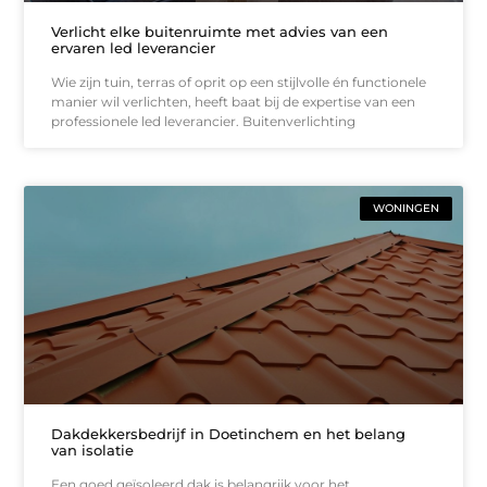
Verlicht elke buitenruimte met advies van een
ervaren led leverancier
Wie zijn tuin, terras of oprit op een stijlvolle én functionele
manier wil verlichten, heeft baat bij de expertise van een
professionele led leverancier. Buitenverlichting
WONINGEN
Dakdekkersbedrijf in Doetinchem en het belang
van isolatie
Een goed geïsoleerd dak is belangrijk voor het