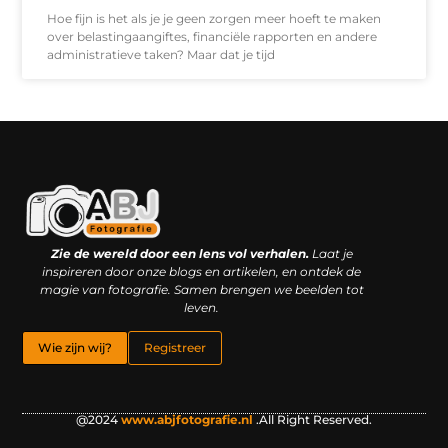
Hoe fijn is het als je je geen zorgen meer hoeft te maken
over belastingaangiftes, financiële rapporten en andere
administratieve taken? Maar dat je tijd
Kwaliteit backlinks kopen: slimme investering of riskante gok?
Geld online verdienen: droom, bijbaan of realistische strategie?
Zie de wereld door een lens vol verhalen.
Laat je
inspireren door onze blogs en artikelen, en ontdek de
magie van fotografie. Samen brengen we beelden tot
leven.
Wie zijn wij?
Registreer
@2024
www.abjfotografie.nl
.All Right Reserved.