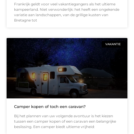
Frankrijk geldt voor veel vakantiegangers als het ultieme
kampeerland. Niet verwonderlijk: het heeft een ongekende
variatie aan landschappen, van de grillige kusten van
Bretagne tot
VAKANTIE
Camper kopen of toch een caravan?
Bij het plannen van uw volgende avontuur is het kiezen
tussen een camper kopen of een caravan een belangrijke
beslissing. Een camper biedt ultieme vrijheid: