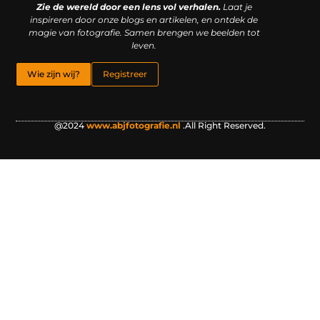
Zie de wereld door een lens vol verhalen.
Laat je
inspireren door onze blogs en artikelen, en ontdek de
magie van fotografie. Samen brengen we beelden tot
leven.
Wie zijn wij?
Registreer
@2024
www.abjfotografie.nl
.All Right Reserved.