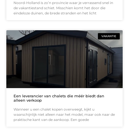
Noord-Holland is zo’n provincie waar je verrassend snel in
de vakantiestand schiet. Misschien komt het door die
eindeloze duinen, de brede stranden en het licht
VAKANTIE
Een leverancier van chalets die méér biedt dan
alleen verkoop
Wanneer u een chalet kopen overweegt, kijkt u
waarschijnlijk niet alleen naar het model, maar ook naar de
praktische kant van de aankoop. Een goede