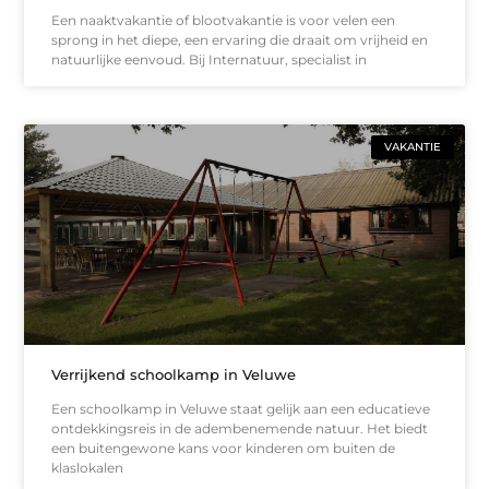
Een naaktvakantie of blootvakantie is voor velen een
sprong in het diepe, een ervaring die draait om vrijheid en
natuurlijke eenvoud. Bij Internatuur, specialist in
VAKANTIE
Verrijkend schoolkamp in Veluwe
Een schoolkamp in Veluwe staat gelijk aan een educatieve
ontdekkingsreis in de adembenemende natuur. Het biedt
een buitengewone kans voor kinderen om buiten de
klaslokalen