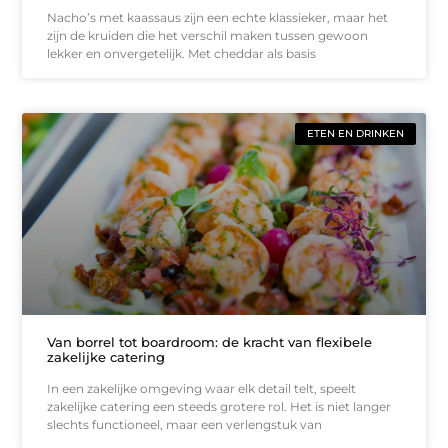
Nacho’s met kaassaus zijn een echte klassieker, maar het
zijn de kruiden die het verschil maken tussen gewoon
lekker en onvergetelijk. Met cheddar als basis
ETEN EN DRINKEN
Van borrel tot boardroom: de kracht van flexibele
zakelijke catering
In een zakelijke omgeving waar elk detail telt, speelt
zakelijke catering een steeds grotere rol. Het is niet langer
slechts functioneel, maar een verlengstuk van