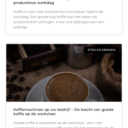
productieve werkdag
Koffie is voor veel werknemers onmisbaar tijdens de
werkdag. Een goede kop koffie kan niet alleen de
productiviteit verhogen, maar ook bijdragen aan een
prettige
ETEN EN DRINKEN
Koffiemachines op uw bedrijf – De kracht van goede
koffie op de werkvloer
Goede koffie is essentieel op de werkvloer. Voor veel
werknemers is een kop koffie namelijk hét moment om de