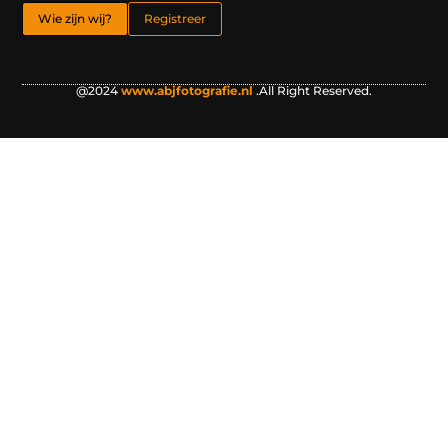
Wie zijn wij?
Registreer
@2024
www.abjfotografie.nl
.All Right Reserved.