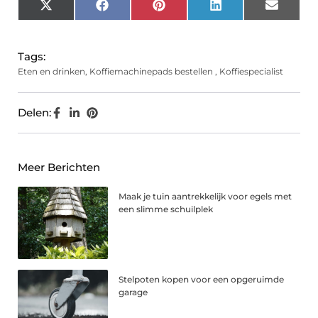
X
Facebook
Pinterest
LinkedIn
Email
(Twitter)
Tags:
Eten en drinken
,
Koffiemachinepads bestellen
,
Koffiespecialist
Delen:
Meer Berichten
Maak je tuin aantrekkelijk voor egels met
een slimme schuilplek
Stelpoten kopen voor een opgeruimde
garage