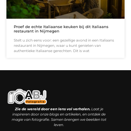
Proef de echte Italiaanse keuken bij dit Italiaans
restaurant in Nijmegen
Stelt u zich eens voor: een gezellige avond in een Italiaans
restaurant in Nijmegen, waar u kunt genieten van
authentieke Italiaanse gerechten. Dit is wat
Kwaliteit backlinks kopen: slimme investering of riskante gok?
Geld online verdienen: droom, bijbaan of realistische strategie?
Zie de wereld door een lens vol verhalen.
Laat je
inspireren door onze blogs en artikelen, en ontdek de
magie van fotografie. Samen brengen we beelden tot
leven.