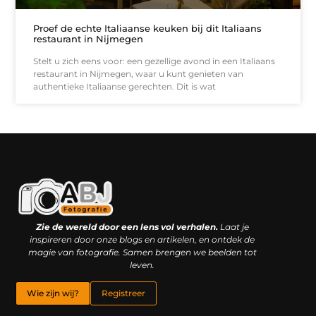
Proef de echte Italiaanse keuken bij dit Italiaans
restaurant in Nijmegen
Stelt u zich eens voor: een gezellige avond in een Italiaans
restaurant in Nijmegen, waar u kunt genieten van
authentieke Italiaanse gerechten. Dit is wat
Kwaliteit backlinks kopen: slimme investering of riskante gok?
Geld online verdienen: droom, bijbaan of realistische strategie?
Zie de wereld door een lens vol verhalen.
Laat je
inspireren door onze blogs en artikelen, en ontdek de
magie van fotografie. Samen brengen we beelden tot
leven.
Wie zijn wij?
Registreer