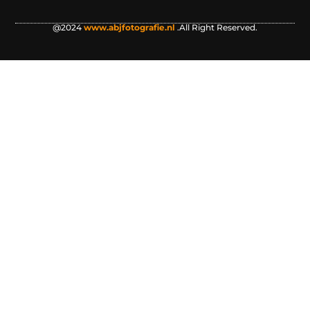
@2024
www.abjfotografie.nl
.All Right Reserved.