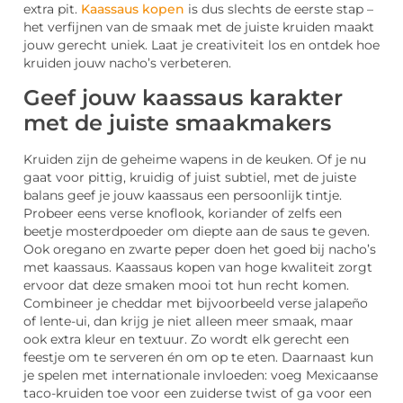
extra pit.
Kaassaus kopen
is dus slechts de eerste stap –
het verfijnen van de smaak met de juiste kruiden maakt
jouw gerecht uniek. Laat je creativiteit los en ontdek hoe
kruiden jouw nacho’s verbeteren.
Geef jouw kaassaus karakter
met de juiste smaakmakers
Kruiden zijn de geheime wapens in de keuken. Of je nu
gaat voor pittig, kruidig of juist subtiel, met de juiste
balans geef je jouw kaassaus een persoonlijk tintje.
Probeer eens verse knoflook, koriander of zelfs een
beetje mosterdpoeder om diepte aan de saus te geven.
Ook oregano en zwarte peper doen het goed bij nacho’s
met kaassaus. Kaassaus kopen van hoge kwaliteit zorgt
ervoor dat deze smaken mooi tot hun recht komen.
Combineer je cheddar met bijvoorbeeld verse jalapeño
of lente-ui, dan krijg je niet alleen meer smaak, maar
ook extra kleur en textuur. Zo wordt elk gerecht een
feestje om te serveren én om op te eten. Daarnaast kun
je spelen met internationale invloeden: voeg Mexicaanse
taco-kruiden toe voor een zuiderse twist of ga voor een