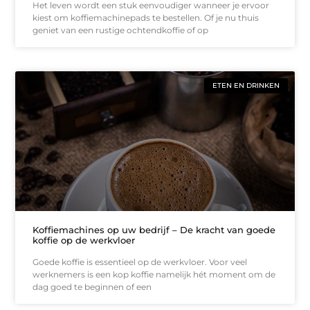
Het leven wordt een stuk eenvoudiger wanneer je ervoor
kiest om koffiemachinepads te bestellen. Of je nu thuis
geniet van een rustige ochtendkoffie of op
ETEN EN DRINKEN
Koffiemachines op uw bedrijf – De kracht van goede
koffie op de werkvloer
Goede koffie is essentieel op de werkvloer. Voor veel
werknemers is een kop koffie namelijk hét moment om de
dag goed te beginnen of een