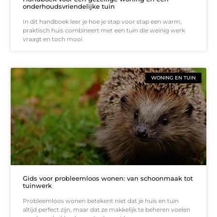
onderhoudsvriendelijke tuin
In dit handboek leer je hoe je stap voor stap een warm,
praktisch huis combineert met een tuin die weinig werk
vraagt en toch mooi
WONING EN TUIN
Gids voor probleemloos wonen: van schoonmaak tot
tuinwerk
Probleemloos wonen betekent niet dat je huis en tuin
altijd perfect zijn, maar dat ze makkelijk te beheren voelen