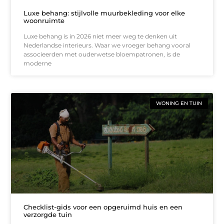
Luxe behang: stijlvolle muurbekleding voor elke
woonruimte
Luxe behang is in 2026 niet meer weg te denken uit
Nederlandse interieurs. Waar we vroeger behang vooral
associeerden met ouderwetse bloempatronen, is de
moderne
WONING EN TUIN
Checklist-gids voor een opgeruimd huis en een
verzorgde tuin