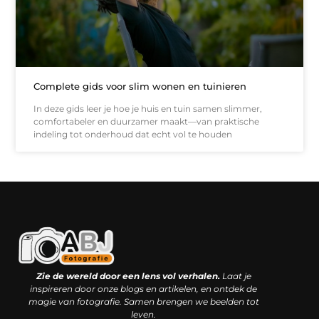
Complete gids voor slim wonen en tuinieren
In deze gids leer je hoe je huis en tuin samen slimmer,
comfortabeler en duurzamer maakt—van praktische
indeling tot onderhoud dat echt vol te houden
Kwaliteit backlinks kopen: slimme investering of riskante gok?
Geld online verdienen: droom, bijbaan of realistische strategie?
Zie de wereld door een lens vol verhalen.
Laat je
inspireren door onze blogs en artikelen, en ontdek de
magie van fotografie. Samen brengen we beelden tot
leven.