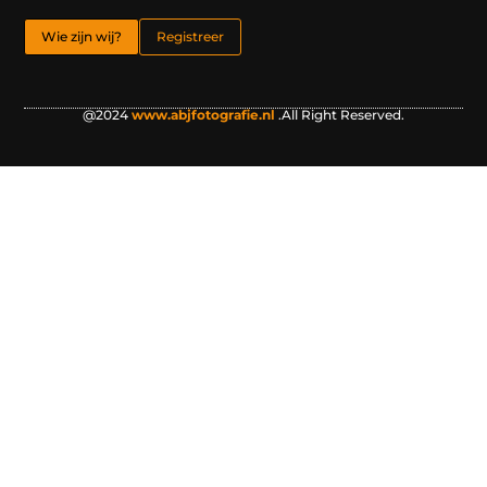
Wie zijn wij?
Registreer
@2024
www.abjfotografie.nl
.All Right Reserved.