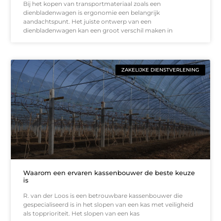
Bij het kopen van transportmateriaal zoals een
dienbladenwagen is ergonomie een belangrijk
aandachtspunt. Het juiste ontwerp van een
dienbladenwagen kan een groot verschil maken in
ZAKELIJKE DIENSTVERLENING
Waarom een ervaren kassenbouwer de beste keuze
is
R. van der Loos is een betrouwbare kassenbouwer die
gespecialiseerd is in het slopen van een kas met veiligheid
als topprioriteit. Het slopen van een kas