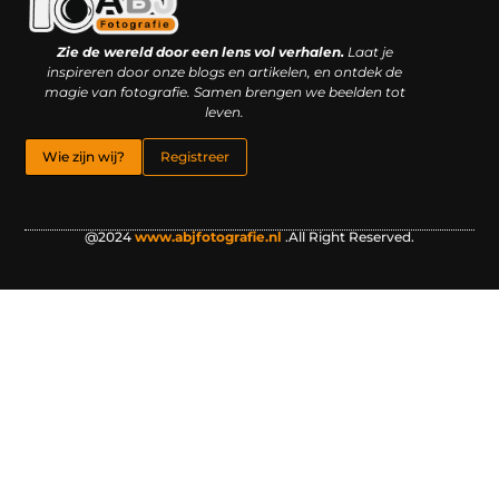
Kwaliteit backlinks kopen: slimme investering of riskante gok?
Geld online verdienen: droom, bijbaan of realistische strategie?
Zie de wereld door een lens vol verhalen.
Laat je
inspireren door onze blogs en artikelen, en ontdek de
magie van fotografie. Samen brengen we beelden tot
leven.
Wie zijn wij?
Registreer
@2024
www.abjfotografie.nl
.All Right Reserved.