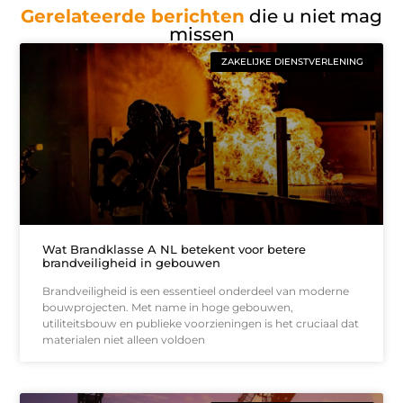
Gerelateerde berichten
die u niet mag
missen
ZAKELIJKE DIENSTVERLENING
Wat Brandklasse A NL betekent voor betere
brandveiligheid in gebouwen
Brandveiligheid is een essentieel onderdeel van moderne
bouwprojecten. Met name in hoge gebouwen,
utiliteitsbouw en publieke voorzieningen is het cruciaal dat
materialen niet alleen voldoen