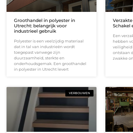
Groothandel in polyester in
Verzakte 
Utrecht: belangrijk voor
Schakel 
industrieel gebruik
Een verzak
Polyester is een veelzijdig materiaal
hebben voo
dat in tal van industrieën wordt
veilighei
toegepast vanwege zijn
ontstaan 
duurzaamheid, sterkte en
zwakke on
onderhoudsgemak. Een groothandel
in polyester in Utrecht levert
VERBOUWEN