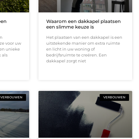
een
Waarom een dakkapel plaatsen
een slimme keuze is
en
Het plaatsen van een dakkapel is een
ze voor uw
uitstekende manier om extra ruimte
een unieke
en licht in uw woning of
 als
bedrijfsruimte te creëren. Een
dakkapel zorgt niet
VERBOUWEN
VERBOUWEN