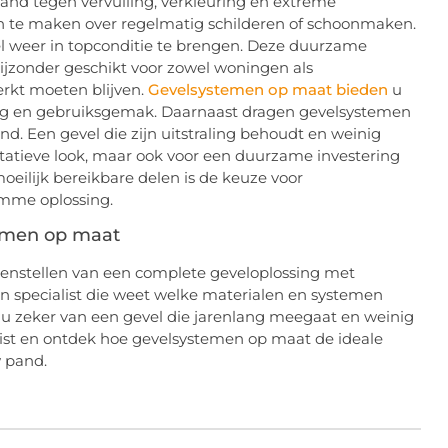
and tegen vervuiling, verkleuring en extreme
 te maken over regelmatig schilderen of schoonmaken.
l weer in topconditie te brengen. Deze duurzame
zonder geschikt voor zowel woningen als
rkt moeten blijven.
Gevelsystemen op maat bieden
u
raling en gebruiksgemak. Daarnaast dragen gevelsystemen
. Een gevel die zijn uitstraling behoudt en weinig
ntatieve look, maar ook voor een duurzame investering
oeilijk bereikbare delen is de keuze voor
mme oplossing.
temen op maat
menstellen van een complete geveloplossing met
n specialist die weet welke materialen en systemen
t u zeker van een gevel die jarenlang meegaat en weinig
ist en ontdek hoe gevelsystemen op maat de ideale
w pand.