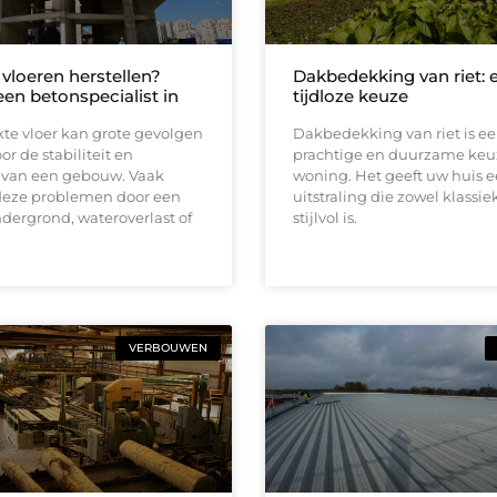
vloeren herstellen?
Dakbedekking van riet: 
een betonspecialist in
tijdloze keuze
te vloer kan grote gevolgen
Dakbedekking van riet is e
r de stabiliteit en
prachtige en duurzame keu
d van een gebouw. Vaak
woning. Het geeft uw huis 
deze problemen door een
uitstraling die zowel klassiek
dergrond, wateroverlast of
stijlvol is.
VERBOUWEN