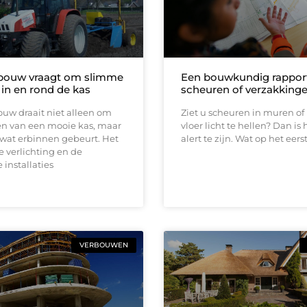
bouw vraagt om slimme
Een bouwkundig rapport
 in en rond de kas
scheuren of verzakking
uw draait niet alleen om
Ziet u scheuren in muren of
n van een mooie kas, maar
vloer licht te hellen? Dan is 
 wat erbinnen gebeurt. Het
alert te zijn. Wat op het eers
e verlichting en de
 installaties
VERBOUWEN