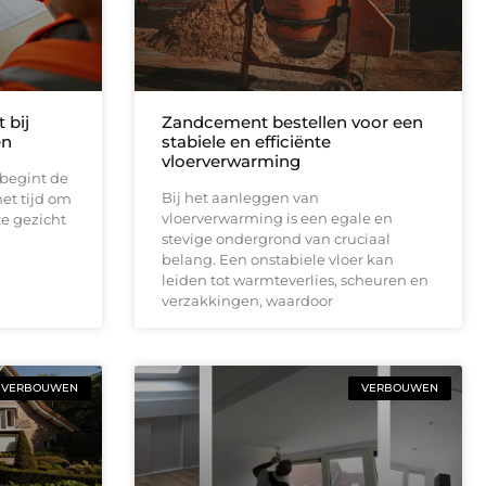
 bij
Zandcement bestellen voor een
en
stabiele en efficiënte
vloerverwarming
 begint de
Bij het aanleggen van
het tijd om
vloerverwarming is een egale en
te gezicht
stevige ondergrond van cruciaal
belang. Een onstabiele vloer kan
leiden tot warmteverlies, scheuren en
verzakkingen, waardoor
VERBOUWEN
VERBOUWEN