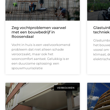
Zeg vochtproblemen vaarwel
Glastuin
met een bouwbedrijf in
techniek
Roosendaal
Glastuinbo
Vocht in huis is een veelvoorkomend
het bouwe
probleem dat niet alleen schade
vooral om
veroorzaakt, maar ook het
klimaat, d
wooncomfort aantast. Gelukkig is er
elektrische
een duurzame oplossing: een
spouwmuurisolatie
VERBOUWEN