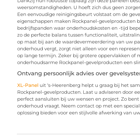
Dankzij hun robuuste toplaag zijn deze panelen best
weersomstandigheden. U hoeft zich dus geen zorgen
Een eenvoudige reinigingsbeurt volstaat om de geve
eigenschappen maken Rockpanel-gevelproducten bij
bedrijfspanden waar onderhoudskosten en -tijd bepe
zo de perfecte balans tussen functionaliteit, uitst
op maat bij aan de waardevermeerdering van uw pand
onderhoud vergt, zorgt niet alleen voor een represe
op lange termijn. Zeker bij grotere oppervlakken of m
onderhoudsarme Rockpanel-gevelproducten een sli
Ontvang persoonlijk advies over gevelsys
XL-Panel
uit ‘s-Heerenberg helpt u graag bij het sa
Rockpanel-gevelproducten. Laat u adviseren door ee
perfect aansluiten bij uw wensen en project. Zo ben
onderhoud vraagt. Neem contact op met een special
oplossing bieden voor een stijlvolle afwerking van u