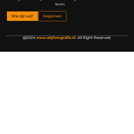
leven.
Wie zijn wij?
Registreer
@2024
www.abjfotografie.nl
.All Right Reserved.