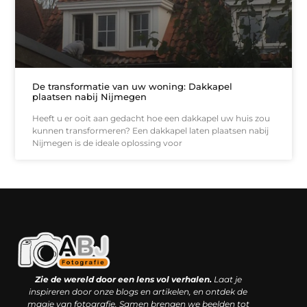
De transformatie van uw woning: Dakkapel
plaatsen nabij Nijmegen
Heeft u er ooit aan gedacht hoe een dakkapel uw huis zou
kunnen transformeren? Een dakkapel laten plaatsen nabij
Nijmegen is de ideale oplossing voor
Kwaliteit backlinks kopen: slimme investering of riskante gok?
Geld online verdienen: droom, bijbaan of realistische strategie?
Zie de wereld door een lens vol verhalen.
Laat je
inspireren door onze blogs en artikelen, en ontdek de
magie van fotografie. Samen brengen we beelden tot