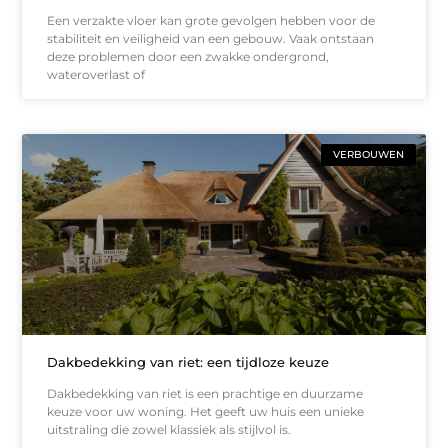
Een verzakte vloer kan grote gevolgen hebben voor de
stabiliteit en veiligheid van een gebouw. Vaak ontstaan
deze problemen door een zwakke ondergrond,
wateroverlast of
VERBOUWEN
Dakbedekking van riet: een tijdloze keuze
Dakbedekking van riet is een prachtige en duurzame
keuze voor uw woning. Het geeft uw huis een unieke
uitstraling die zowel klassiek als stijlvol is.