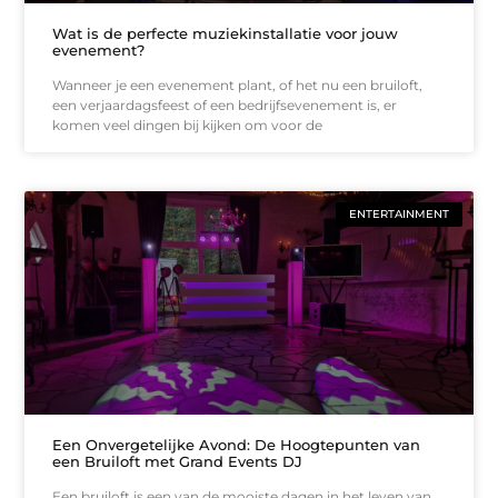
Wat is de perfecte muziekinstallatie voor jouw
evenement?
Wanneer je een evenement plant, of het nu een bruiloft,
een verjaardagsfeest of een bedrijfsevenement is, er
komen veel dingen bij kijken om voor de
ENTERTAINMENT
Een Onvergetelijke Avond: De Hoogtepunten van
een Bruiloft met Grand Events DJ
Een bruiloft is een van de mooiste dagen in het leven van