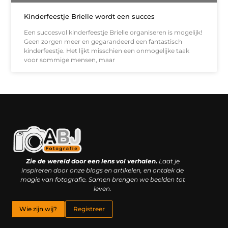
Kinderfeestje Brielle wordt een succes
Een succesvol kinderfeestje Brielle organiseren is mogelijk!
Geen zorgen meer en gegarandeerd een fantastisch
kinderfeestje. Het lijkt misschien een onmogelijke taak
voor sommige mensen, maar
Kwaliteit backlinks kopen: slimme investering of riskante gok?
Geld online verdienen: droom, bijbaan of realistische strategie?
Zie de wereld door een lens vol verhalen.
Laat je
inspireren door onze blogs en artikelen, en ontdek de
magie van fotografie. Samen brengen we beelden tot
leven.
Wie zijn wij?
Registreer