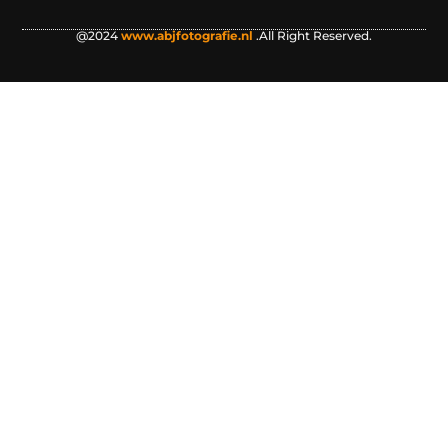
@2024
www.abjfotografie.nl
.All Right Reserved.