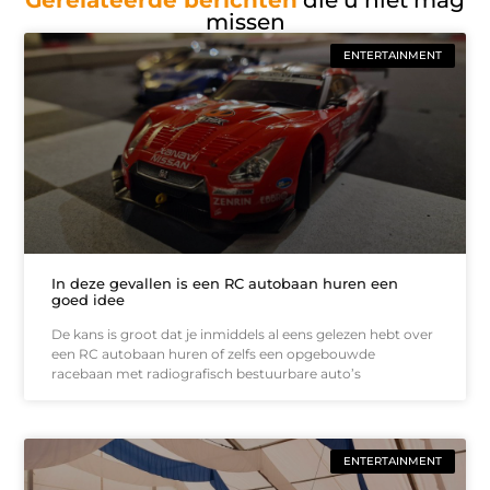
Gerelateerde berichten
die u niet mag
missen
ENTERTAINMENT
In deze gevallen is een RC autobaan huren een
goed idee
De kans is groot dat je inmiddels al eens gelezen hebt over
een RC autobaan huren of zelfs een opgebouwde
racebaan met radiografisch bestuurbare auto’s
ENTERTAINMENT