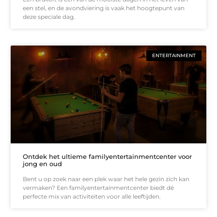
een stel, en de avondviering is vaak het hoogtepunt van
deze speciale dag.
ENTERTAINMENT
Ontdek het ultieme familyentertainmentcenter voor
jong en oud
Bent u op zoek naar een plek waar het hele gezin zich kan
vermaken? Een familyentertainmentcenter biedt dé
perfecte mix van activiteiten voor alle leeftijden.