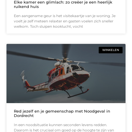
Elke kamer een glimlach: zo creëer je een heerlijk
ruikend huis
Een aangename geur is het visitekaartje van je woning. Je
voelt je zelf meteen relaxter en gasten voelen zich sneller
welkom. Toch sluipen kooklucht, vocht
WINKELEN
Red jezelf en je gemeenschap met Noodgeval in
Dordrecht
In een noodsituatie kunnen seconden levens redden.
Daarom is het cruciaal om goed op de hoogte te zijn van