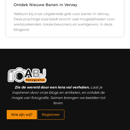
Ontdek Nieuwe Banen in Venray
Welkom bij onze uitgebreide gids voor banen in Venray.
Deze prachtige stad biedt enorm veel mogelijkheden voor
werkzoekenden, lokale bewoners en werkgevers. In deze
blogpost
Kwaliteit backlinks kopen: slimme investering of riskante gok?
Geld online verdienen: droom, bijbaan of realistische strategie?
Zie de wereld door een lens vol verhalen.
Laat je
inspireren door onze blogs en artikelen, en ontdek de
magie van fotografie. Samen brengen we beelden tot
leven.
Wie zijn wij?
Registreer