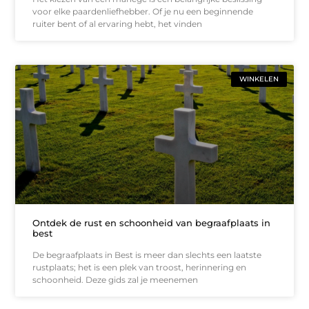
voor elke paardenliefhebber. Of je nu een beginnende
ruiter bent of al ervaring hebt, het vinden
WINKELEN
Ontdek de rust en schoonheid van begraafplaats in
best
De begraafplaats in Best is meer dan slechts een laatste
rustplaats; het is een plek van troost, herinnering en
schoonheid. Deze gids zal je meenemen