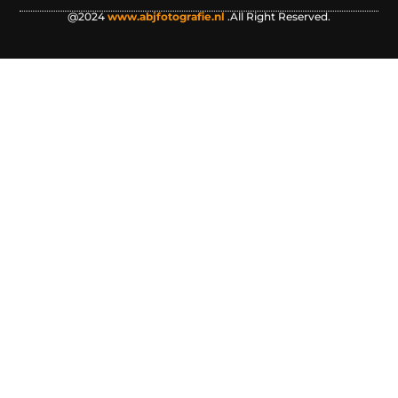
@2024
www.abjfotografie.nl
.All Right Reserved.