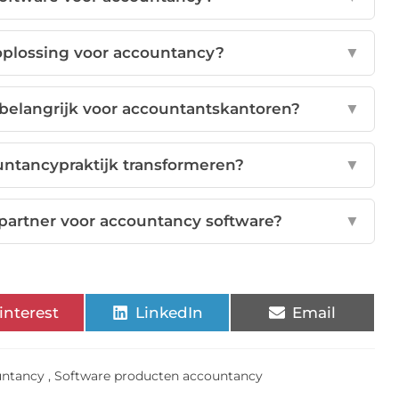
 oplossing voor accountancy?
▼
belangrijk voor accountantskantoren?
▼
untancypraktijk transformeren?
▼
partner voor accountancy software?
▼
interest
LinkedIn
Email
untancy
,
Software producten accountancy