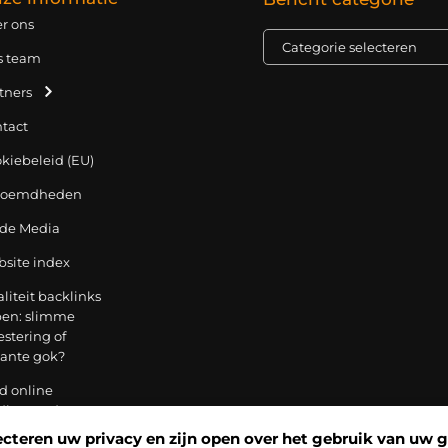
r ons
s team
tners
tact
kiebeleid (EU)
roemdheden
 de Media
site index
liteit backlinks
en: slimme
estering of
kante gok?
d online
dienen: droom,
baan of
cteren uw privacy en zijn open over het gebruik van uw 