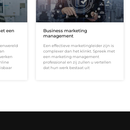
met een
Business marketing
management
kenwereld
Een effectieve marketingleider zijn is
van
complexer dan het klinkt. Spreek met
 werken
een marketing management
nline
professional en zij zullen u vertellen
misbaar
dat hun werk bestaat uit