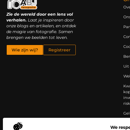
Ove
Zie de wereld door een lens vol
On
verhalen.
Laat je inspireren door
onze blogs en artikelen, en ontdek
Par
de magie van fotografie. Samen
Con
brengen we beelden tot leven.
Coo
Wie zijn wij?
Registreer
Be
Uit
Web
Kwa
kop
inv
ris
Gel
ver
bij
We respe