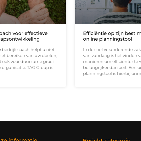
oach voor effectieve
Efficiëntie op zijn best 
hapsontwikkeling
online planningstool
bedrijfscoach helpt u niet
In de snel veranderende za
 het bereiken van uw doelen,
van vandaag is het vinden 
t ook voor duurzame groei
manieren om efficiënter te
organisatie. TAG Group is
belangrijker dan ooit. Een o
planningstool is hierbij on
ze informatie
Bericht categorie