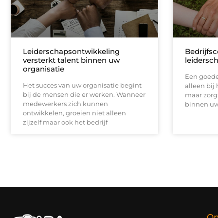
Leiderschapsontwikkeling
Bedrijfsc
versterkt talent binnen uw
leidersc
organisatie
Een goede 
Het succes van uw organisatie begint
alleen bij
bij de mensen die er werken. Wanneer
maar zorg
medewerkers zich kunnen
binnen uw 
ontwikkelen, groeien niet alleen
zijzelf maar ook het bedrijf
On