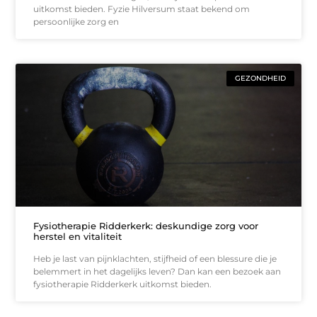
uitkomst bieden. Fyzie Hilversum staat bekend om
persoonlijke zorg en
GEZONDHEID
Fysiotherapie Ridderkerk: deskundige zorg voor
herstel en vitaliteit
Heb je last van pijnklachten, stijfheid of een blessure die je
belemmert in het dagelijks leven? Dan kan een bezoek aan
fysiotherapie Ridderkerk uitkomst bieden.