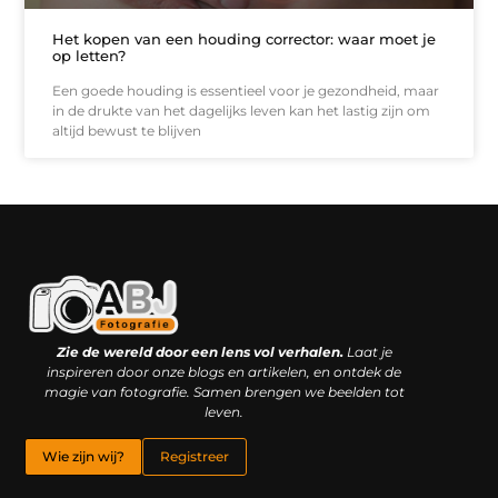
Het kopen van een houding corrector: waar moet je
op letten?
Een goede houding is essentieel voor je gezondheid, maar
in de drukte van het dagelijks leven kan het lastig zijn om
altijd bewust te blijven
Kwaliteit backlinks kopen: slimme investering of riskante gok?
Geld online verdienen: droom, bijbaan of realistische strategie?
Zie de wereld door een lens vol verhalen.
Laat je
inspireren door onze blogs en artikelen, en ontdek de
magie van fotografie. Samen brengen we beelden tot
leven.
Wie zijn wij?
Registreer