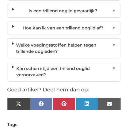
Is een trillend ooglid gevaarlijk?
▼
Hoe kan ik van een trillend ooglid af?
▼
Welke voedingsstoffen helpen tegen
▼
trillende oogleden?
Kan schermtijd een trillend ooglid
▼
veroorzaken?
Goed artikel? Deel hem dan op:
X
Facebook
Pinterest
LinkedIn
Email
(Twitter)
Tags: