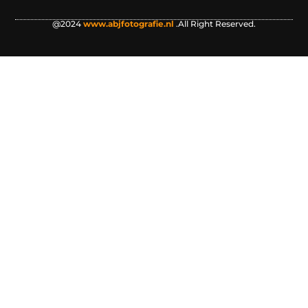
@2024
www.abjfotografie.nl
.All Right Reserved.