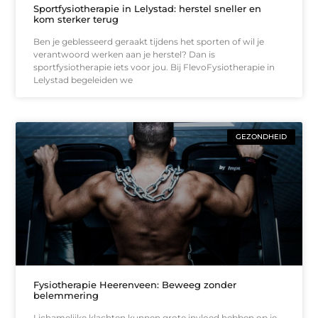
Sportfysiotherapie in Lelystad: herstel sneller en
kom sterker terug
Ben je geblesseerd geraakt tijdens het sporten of wil je
verantwoord werken aan je herstel? Dan is
sportfysiotherapie iets voor jou. Bij FlevoFysiotherapie in
Lelystad begeleiden we
GEZONDHEID
Fysiotherapie Heerenveen: Beweeg zonder
belemmering
Lichamelijke klachten kunnen grote invloed hebben op je