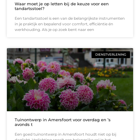
Waar moet je op letten bij de keuze voor een
tandartsstoel?
Een tandartsstoel is een van de belangrijkste instrumenten
in je praktijk en bepalend voor comfort, efficiëntie én
werkhouding. Als je op zoek bent naar een
DIENSTVERLENING
Tuinontwerp in Amersfoort voor overdag en ’s
avonds t
Een goed tuinontwerp in Amersfoort houdt niet op bij
daglicht. Verlichting speelt een belangrijke rol in het