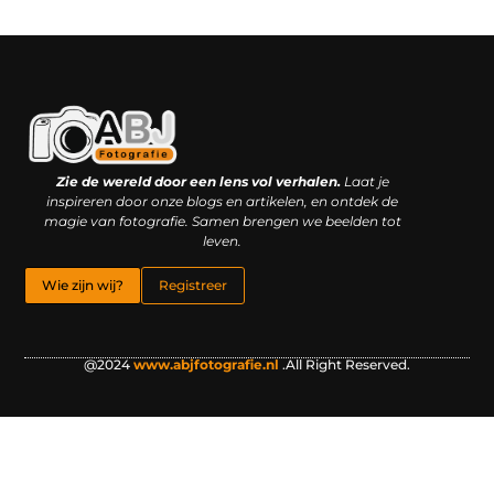
Kwaliteit backlinks kopen: slimme investering of riskante gok?
Geld online verdienen: droom, bijbaan of realistische strategie?
Zie de wereld door een lens vol verhalen.
Laat je
inspireren door onze blogs en artikelen, en ontdek de
magie van fotografie. Samen brengen we beelden tot
leven.
Wie zijn wij?
Registreer
@2024
www.abjfotografie.nl
.All Right Reserved.