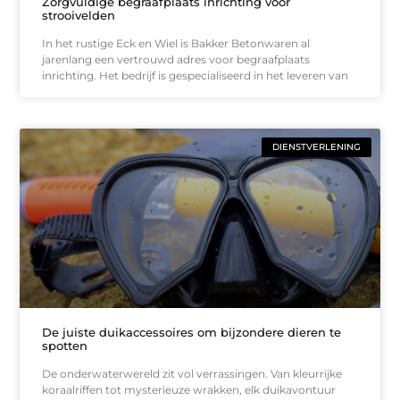
Zorgvuldige begraafplaats inrichting voor
strooivelden
In het rustige Eck en Wiel is Bakker Betonwaren al
jarenlang een vertrouwd adres voor begraafplaats
inrichting. Het bedrijf is gespecialiseerd in het leveren van
DIENSTVERLENING
De juiste duikaccessoires om bijzondere dieren te
spotten
De onderwaterwereld zit vol verrassingen. Van kleurrijke
koraalriffen tot mysterieuze wrakken, elk duikavontuur