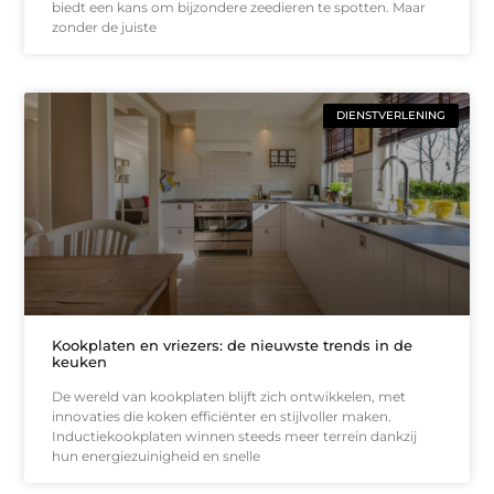
biedt een kans om bijzondere zeedieren te spotten. Maar
zonder de juiste
DIENSTVERLENING
Kookplaten en vriezers: de nieuwste trends in de
keuken
De wereld van kookplaten blijft zich ontwikkelen, met
innovaties die koken efficiënter en stijlvoller maken.
Inductiekookplaten winnen steeds meer terrein dankzij
hun energiezuinigheid en snelle