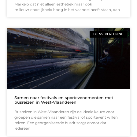
Markelo dat niet alleen esthetiek maar ook
milieuvriendelijkheid hoog in het vaandel heeft staan, dan
DIENSTVERLENING
Samen naar festivals en sportevenementen met
busreizen in West-Vlaanderen
Busreizen in West-Vlaanderen zijn de ideale keuze voor
groepen die samen naar een festival of sportevent willen
reizen. Een georganiseerde busrit zorgt ervoor dat
iedereen