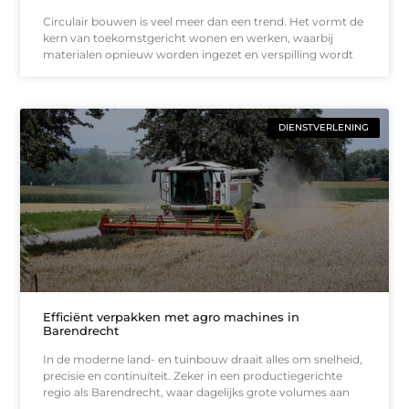
Circulair bouwen is veel meer dan een trend. Het vormt de
kern van toekomstgericht wonen en werken, waarbij
materialen opnieuw worden ingezet en verspilling wordt
DIENSTVERLENING
Efficiënt verpakken met agro machines in
Barendrecht
In de moderne land- en tuinbouw draait alles om snelheid,
precisie en continuïteit. Zeker in een productiegerichte
regio als Barendrecht, waar dagelijks grote volumes aan