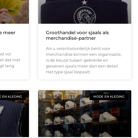
je meer
Groothandel voor sjaals als
merchandise-partner
Als u verantwoordelijk bent voor
st vol
merchandise binnen een organisatie,
el dat niet
is de keuze tussen gebreide en
igt lang
geweven sjaals meer dan een detail.
Het type sjaal bepaalt
 EN KLEDING
MODE EN KLEDING