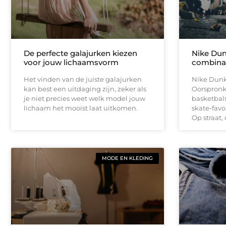
De perfecte galajurken kiezen
Nike Dun
voor jouw lichaamsvorm
combinat
Het vinden van de juiste galajurken
Nike Dunk 
kan best een uitdaging zijn, zeker als
Oorspronke
je niet precies weet welk model jouw
basketbals
lichaam het mooist laat uitkomen.
skate-favor
Op straat,
MODE EN KLEDING