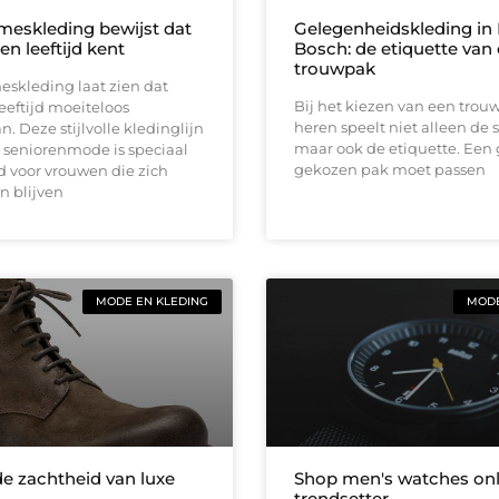
eskleding bewijst dat
Gelegenheidskleding in
n leeftijd kent
Bosch: de etiquette van
trouwpak
skleding laat zien dat
Bij het kiezen van een trou
eftijd moeiteloos
heren speelt niet alleen de st
 Deze stijlvolle kledinglijn
maar ook de etiquette. Een
 seniorenmode is speciaal
gekozen pak moet passen
 voor vrouwen die zich
n blijven
MODE EN KLEDING
MODE
e zachtheid van luxe
Shop men's watches onli
trendsetter