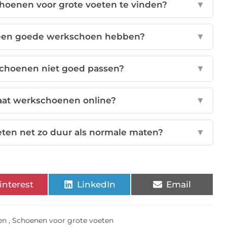
hoenen voor grote voeten te vinden?
▼
een goede werkschoen hebben?
▼
schoenen niet goed passen?
▼
maat werkschoenen online?
▼
eten net zo duur als normale maten?
▼
interest
LinkedIn
Email
en
,
Schoenen voor grote voeten