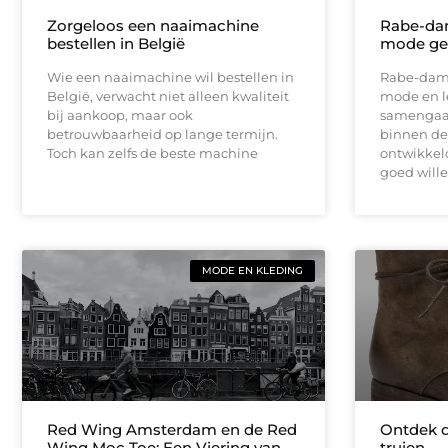
Zorgeloos een naaimachine
Rabe-dam
bestellen in België
mode gee
Wie een naaimachine wil bestellen in
Rabe-dame
België, verwacht niet alleen kwaliteit
mode en le
bij aankoop, maar ook
samengaan.
betrouwbaarheid op lange termijn.
binnen de
Toch kan zelfs de beste machine
ontwikkeld
goed wille
MODE EN KLEDING
Red Wing Amsterdam en de Red
Ontdek d
Wing Moc Toe: Een Viering van
truien