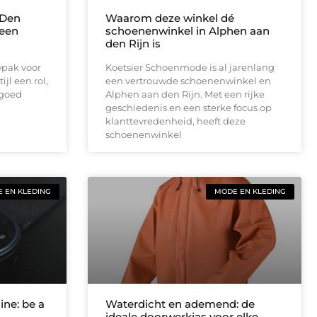
 Den
Waarom deze winkel dé
 een
schoenenwinkel in Alphen aan
den Rijn is
wpak voor
Koetsier Schoenmode is al jarenlang
ijl een rol,
een vertrouwde schoenenwinkel en
 goed
Alphen aan den Rijn. Met een rijke
geschiedenis en een sterke focus op
klanttevredenheid, heeft deze
schoenenwinkel
 EN KLEDING
MODE EN KLEDING
ne: be a
Waterdicht en ademend: de
ideale doorwerkjas voor elke