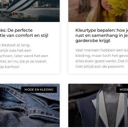
ks: De perfecte
Kleurtype bepalen: hoe 
ie van comfort en stijl
rust en samenhang in je
garderobe krijgt
bestaat al lang.
Veel mensen hebben een ka
lijk was het een
kleding, maar toch het gevo
choen, later werd het een
alles even goed werkt. Dat l
iet, en nu zie je ze overal.
niet altijd aan de pasvorm
 op kantoor
MODE EN KLEDING
MODE