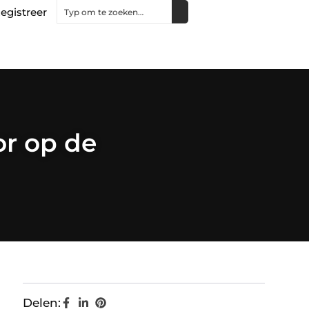
egistreer
or op de
Delen: