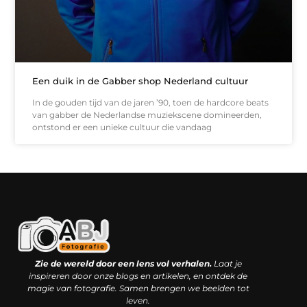
Een duik in de Gabber shop Nederland cultuur
In de gouden tijd van de jaren ’90, toen de hardcore beats
van gabber de Nederlandse muziekscene domineerden,
ontstond er een unieke cultuur die vandaag
Kwaliteit backlinks kopen: slimme investering of riskante gok?
Geld online verdienen: droom, bijbaan of realistische strategie?
Zie de wereld door een lens vol verhalen.
Laat je
inspireren door onze blogs en artikelen, en ontdek de
magie van fotografie. Samen brengen we beelden tot
leven.