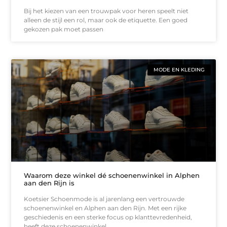
Bij het kiezen van een trouwpak voor heren speelt niet
alleen de stijl een rol, maar ook de etiquette. Een goed
gekozen pak moet passen
MODE EN KLEDING
Waarom deze winkel dé schoenenwinkel in Alphen
aan den Rijn is
Koetsier Schoenmode is al jarenlang een vertrouwde
schoenenwinkel en Alphen aan den Rijn. Met een rijke
geschiedenis en een sterke focus op klanttevredenheid,
heeft deze schoenenwinkel