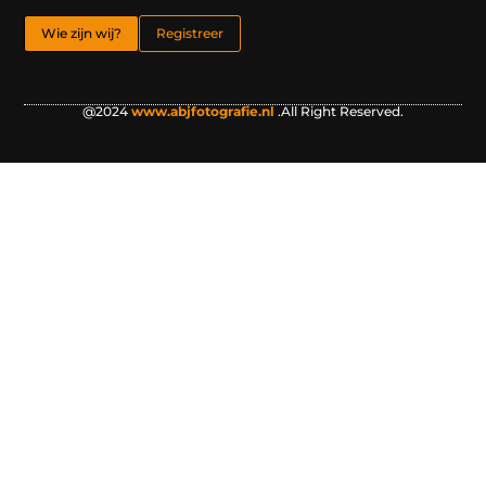
Wie zijn wij?
Registreer
@2024
www.abjfotografie.nl
.All Right Reserved.