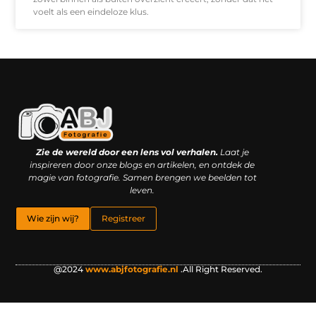
voelt als een eindeloze klus.
Kwaliteit backlinks kopen: slimme investering of riskante gok?
Geld online verdienen: droom, bijbaan of realistische strategie?
Zie de wereld door een lens vol verhalen.
Laat je
inspireren door onze blogs en artikelen, en ontdek de
magie van fotografie. Samen brengen we beelden tot
leven.
Wie zijn wij?
Registreer
@2024
www.abjfotografie.nl
.All Right Reserved.