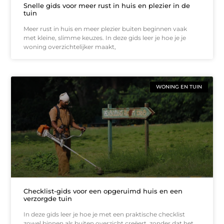
Snelle gids voor meer rust in huis en plezier in de
tuin
Meer rust in huis en meer plezier buiten beginnen vaak
met kleine, slimme keuzes. In deze gids leer je hoe je je
woning overzichtelijker maakt,
WONING EN TUIN
Checklist-gids voor een opgeruimd huis en een
verzorgde tuin
In deze gids leer je hoe je met een praktische checklist
zowel binnen als buiten overzicht creëert, zonder dat het