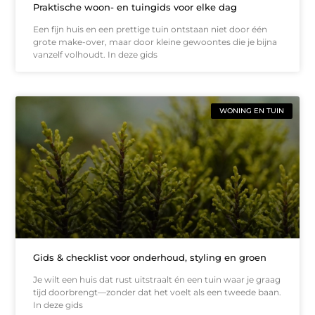
Praktische woon- en tuingids voor elke dag
Een fijn huis en een prettige tuin ontstaan niet door één
grote make-over, maar door kleine gewoontes die je bijna
vanzelf volhoudt. In deze gids
WONING EN TUIN
Gids & checklist voor onderhoud, styling en groen
Je wilt een huis dat rust uitstraalt én een tuin waar je graag
tijd doorbrengt—zonder dat het voelt als een tweede baan.
In deze gids