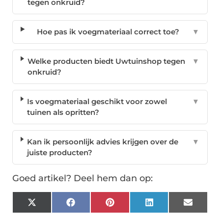
tegen onkruid?
Hoe pas ik voegmateriaal correct toe?
▼
Welke producten biedt Uwtuinshop tegen
▼
onkruid?
Is voegmateriaal geschikt voor zowel
▼
tuinen als opritten?
Kan ik persoonlijk advies krijgen over de
▼
juiste producten?
Goed artikel? Deel hem dan op:
X
Facebook
Pinterest
LinkedIn
Email
(Twitter)