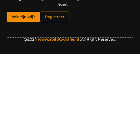
leven.
Wie zijn wij?
Registreer
@2024
www.abjfotografie.nl
.All Right Reserved.