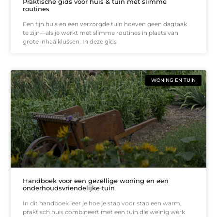
Praktische gids voor huis & tuin met slimme
routines
Een fijn huis en een verzorgde tuin hoeven geen dagtaak
te zijn—als je werkt met slimme routines in plaats van
grote inhaalklussen. In deze gids
WONING EN TUIN
Handboek voor een gezellige woning en een
onderhoudsvriendelijke tuin
In dit handboek leer je hoe je stap voor stap een warm,
praktisch huis combineert met een tuin die weinig werk