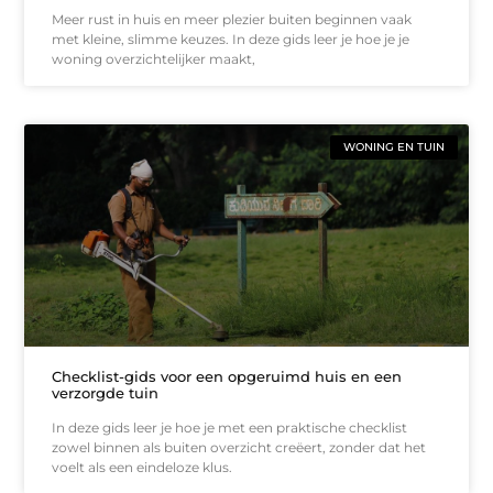
Meer rust in huis en meer plezier buiten beginnen vaak
met kleine, slimme keuzes. In deze gids leer je hoe je je
woning overzichtelijker maakt,
WONING EN TUIN
Checklist-gids voor een opgeruimd huis en een
verzorgde tuin
In deze gids leer je hoe je met een praktische checklist
zowel binnen als buiten overzicht creëert, zonder dat het
voelt als een eindeloze klus.