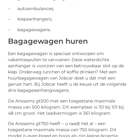
– autoambulances;
– kiepaanhangers;
– bagagewagens.
Bagagewagen huren
Een bagagewagen is speciaal ontworpen om
vakantiespullen te vervoeren. Deze waterdichte
aanhanger is voorzien van een betrouwbaar slot op de
klep. Onderweg lunchen of koffie drinken? Met een
huurbagagewagen van Jobcar doet u dat met een
gerust hart. Bij Jobcar heeft u de keuze uit de volgende
drie bagageaanhangwagens.
De Anssems gt500 met een toegestane maximale
massa van 500 kilogram. Dit exemplaar is 151 bij 101 bij
48 cm groot. Het laadvermogen is 361 kilogram.
De Anssems gt750 heeft – u raadt het al – een
toegestane maximale massa van 750 kilogram. Dit
model is even breed en hoog als zijn kleine broertje,