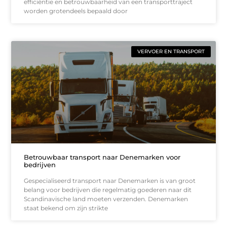
efficiëntie en betrouwbaarheid van een transporttraject
worden grotendeels bepaald door
VERVOER EN TRANSPORT
Betrouwbaar transport naar Denemarken voor
bedrijven
Gespecialiseerd transport naar Denemarken is van groot
belang voor bedrijven die regelmatig goederen naar dit
Scandinavische land moeten verzenden. Denemarken
staat bekend om zijn strikte