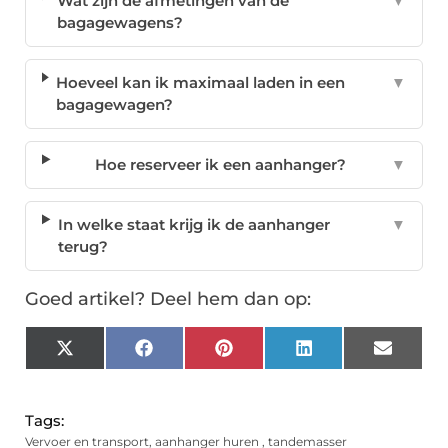
Wat zijn de afmetingen van de
▼
bagagewagens?
Hoeveel kan ik maximaal laden in een
▼
bagagewagen?
Hoe reserveer ik een aanhanger?
▼
In welke staat krijg ik de aanhanger
▼
terug?
Goed artikel? Deel hem dan op:
X
Facebook
Pinterest
LinkedIn
Email
(Twitter)
Tags:
Vervoer en transport
,
aanhanger huren
,
tandemasser