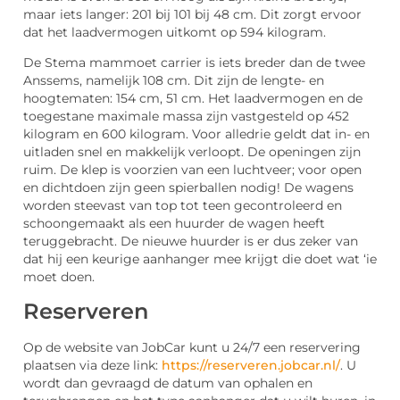
maar iets langer: 201 bij 101 bij 48 cm. Dit zorgt ervoor
dat het laadvermogen uitkomt op 594 kilogram.
De Stema mammoet carrier is iets breder dan de twee
Anssems, namelijk 108 cm. Dit zijn de lengte- en
hoogtematen: 154 cm, 51 cm. Het laadvermogen en de
toegestane maximale massa zijn vastgesteld op 452
kilogram en 600 kilogram. Voor alledrie geldt dat in- en
uitladen snel en makkelijk verloopt. De openingen zijn
ruim. De klep is voorzien van een luchtveer; voor open
en dichtdoen zijn geen spierballen nodig! De wagens
worden steevast van top tot teen gecontroleerd en
schoongemaakt als een huurder de wagen heeft
teruggebracht. De nieuwe huurder is er dus zeker van
dat hij een keurige aanhanger mee krijgt die doet wat ‘ie
moet doen.
Reserveren
Op de website van JobCar kunt u 24/7 een reservering
plaatsen via deze link:
https://reserveren.jobcar.nl/
. U
wordt dan gevraagd de datum van ophalen en