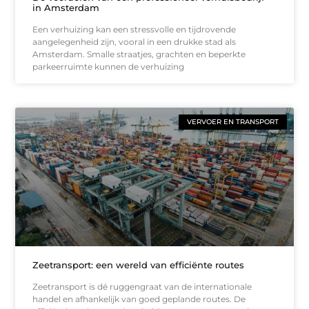
in Amsterdam
Een verhuizing kan een stressvolle en tijdrovende
aangelegenheid zijn, vooral in een drukke stad als
Amsterdam. Smalle straatjes, grachten en beperkte
parkeerruimte kunnen de verhuizing
VERVOER EN TRANSPORT
Zeetransport: een wereld van efficiënte routes
Zeetransport is dé ruggengraat van de internationale
handel en afhankelijk van goed geplande routes. De