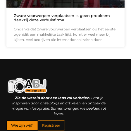
Zware voorwerpen verplaatsen is geen probleem
dankzij deze verhuisfirma
Ondanks dat zware voorwerpen verplaatsen op het eerste
ogenblik een makkelijke taak lijkt, komt er veel meer bij
kijken. Veel bedrijven die internationaal zaken doen
Kwaliteit backlinks kopen: slimme investering of riskante gok?
Geld online verdienen: droom, bijbaan of realistische strategie?
Zie de wereld door een lens vol verhalen.
Laat je
inspireren door onze blogs en artikelen, en ontdek de
magie van fotografie. Samen brengen we beelden tot
leven.
Wie zijn wij?
Registreer