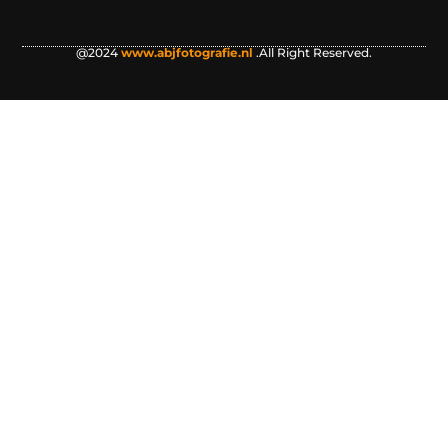
@2024
www.abjfotografie.nl
.All Right Reserved.