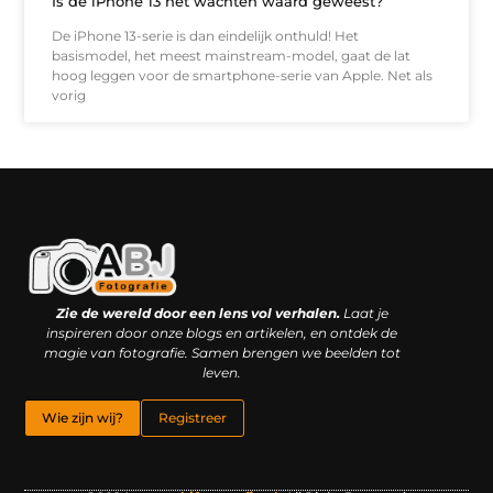
Is de iPhone 13 het wachten waard geweest?
De iPhone 13-serie is dan eindelijk onthuld! Het
basismodel, het meest mainstream-model, gaat de lat
hoog leggen voor de smartphone-serie van Apple. Net als
vorig
Kwaliteit backlinks kopen: slimme investering of riskante gok?
Geld online verdienen: droom, bijbaan of realistische strategie?
Zie de wereld door een lens vol verhalen.
Laat je
inspireren door onze blogs en artikelen, en ontdek de
magie van fotografie. Samen brengen we beelden tot
leven.
Wie zijn wij?
Registreer