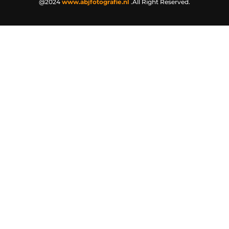
@2024
www.abjfotografie.nl
.All Right Reserved.