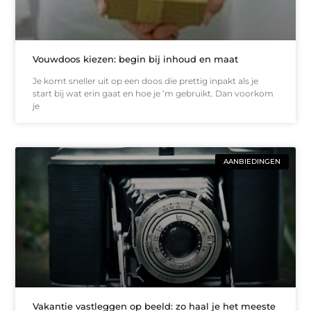
Vouwdoos kiezen: begin bij inhoud en maat
Je komt sneller uit op een doos die prettig inpakt als je
start bij wat erin gaat en hoe je ’m gebruikt. Dan voorkom
je
AANBIEDINGEN
Vakantie vastleggen op beeld: zo haal je het meeste