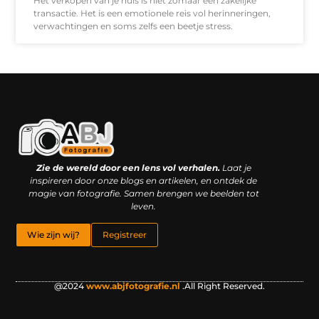
Het verkopen van je huis is niet zomaar een zakelijke
transactie. Het is een emotionele reis vol herinneringen,
verwachtingen en soms zelfs een beetje stress.
Kwaliteit backlinks kopen: slimme investering of riskante gok?
Geld online verdienen: droom, bijbaan of realistische strategie?
Zie de wereld door een lens vol verhalen.
Laat je
inspireren door onze blogs en artikelen, en ontdek de
magie van fotografie. Samen brengen we beelden tot
leven.
Wie zijn wij?
Registreer
@2024
www.abjfotografie.nl
.All Right Reserved.