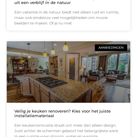
uit een verblijf in de natuur
Een vakantie in de natuur biedt niet alleen rust en ruimte,
maar ook eindeloos veel mogelijkheden om mooie
beelden te maken. Of je nu met
AANBIEDINGEN
Veilig je keuken renoveren? Kies voor het juiste
installatiemateriaal
Een keukenrenovatie draait om meer dan alleen design.
Juist achter de schermen gebeurt het belangrijkste werk.
In een ruimte waar stroom, water en warmte