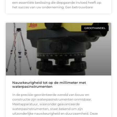
een essentiële beslissing die diepgaande invloed heeft op
het succes van uw onderneming. Een betrouwbare
GROOTHANDEL
Nauwkeurigheid tot op de millimeter met
waterpasinstrumenten
In de precisie-georiënteerde wereld van bouw en
constructie zijn waterpasinstrumenten onmisbaar.
Meetapparatuur, waaronder geavanceerde
waterpasinstrumenten, staat bekend om zijn
uitzonderlijke nauwkeurigheid en duurzaamheid. Deze