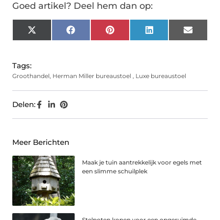
Goed artikel? Deel hem dan op:
X
Facebook
Pinterest
LinkedIn
Email
(Twitter)
Tags:
Groothandel
,
Herman Miller bureaustoel
,
Luxe bureaustoel
Delen:
Meer Berichten
Maak je tuin aantrekkelijk voor egels met
een slimme schuilplek
Stelpoten kopen voor een opgeruimde