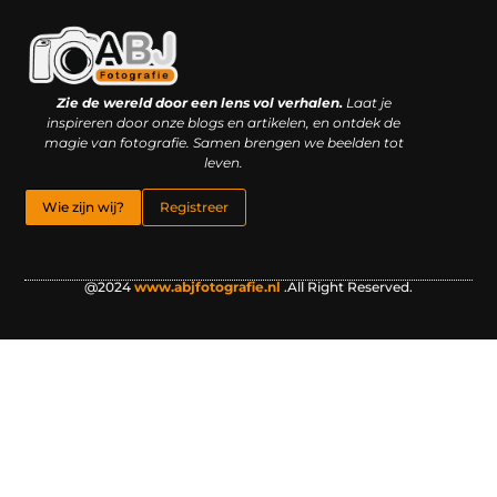
Kwaliteit backlinks kopen: slimme investering of riskante gok?
Geld online verdienen: droom, bijbaan of realistische strategie?
Zie de wereld door een lens vol verhalen.
Laat je
inspireren door onze blogs en artikelen, en ontdek de
magie van fotografie. Samen brengen we beelden tot
leven.
Wie zijn wij?
Registreer
@2024
www.abjfotografie.nl
.All Right Reserved.