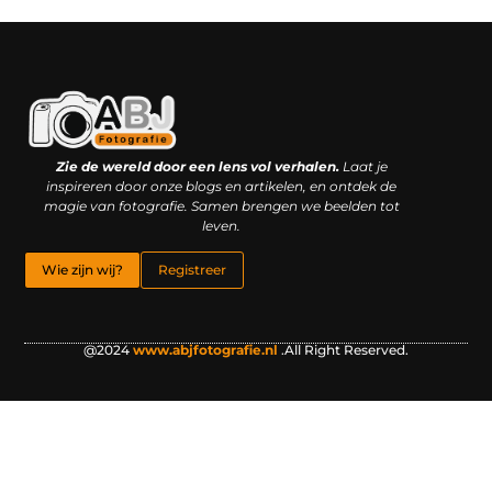
Kwaliteit backlinks kopen: slimme investering of riskante gok?
Geld online verdienen: droom, bijbaan of realistische strategie?
Zie de wereld door een lens vol verhalen.
Laat je
inspireren door onze blogs en artikelen, en ontdek de
magie van fotografie. Samen brengen we beelden tot
leven.
Wie zijn wij?
Registreer
@2024
www.abjfotografie.nl
.All Right Reserved.