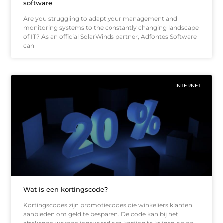
software
Are you struggling to adapt your management and
monitoring systems to the constantly changing landscape
of IT? As an official SolarWinds partner, Adfontes Software
can
INTERNET
Wat is een kortingscode?
Kortingscodes zijn promotiecodes die winkeliers klanten
aanbieden om geld te besparen. De code kan bij het
afrekenen worden ingevoerd om korting te krijgen op de