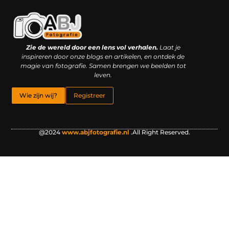
Kwaliteit backlinks kopen: slimme investering of riskante gok?
Geld online verdienen: droom, bijbaan of realistische strategie?
Zie de wereld door een lens vol verhalen.
Laat je
inspireren door onze blogs en artikelen, en ontdek de
magie van fotografie. Samen brengen we beelden tot
leven.
Wie zijn wij?
Registreer
@2024
www.abjfotografie.nl
.All Right Reserved.