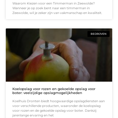
Waarom Kiezen voor een Timmerman in Zeewolde?
Wanneer je op zoek bent naar een timmerman in
Zeewolde, wil je zeker zijn van vakmanschap en kwaliteit.
BEDRIJVEN
Koelopslag voor rozen en gekoelde opslag voor
boter: veelzijdige opslagmogelijkheden
Koelhuis Dronten biedt hoogwaardige opslagdiensten aan
voor verschillende producten, waaronder de koelopslag
voor rozen en de gekoelde opslag voor boter. Dankzij
jarenlange ervaring en het