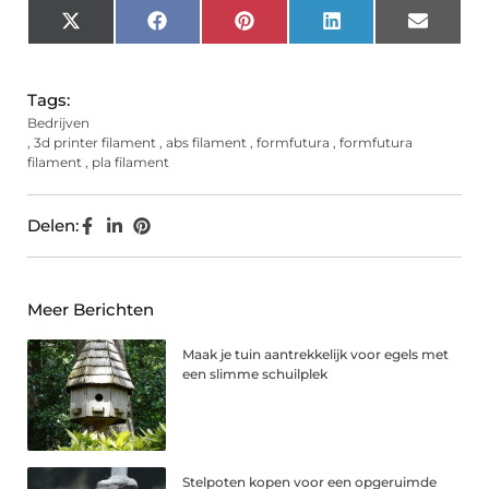
X
Facebook
Pinterest
LinkedIn
Email
(Twitter)
Tags:
Bedrijven
,
3d printer filament
,
abs filament
,
formfutura
,
formfutura
filament
,
pla filament
Delen:
Meer Berichten
Maak je tuin aantrekkelijk voor egels met
een slimme schuilplek
Stelpoten kopen voor een opgeruimde