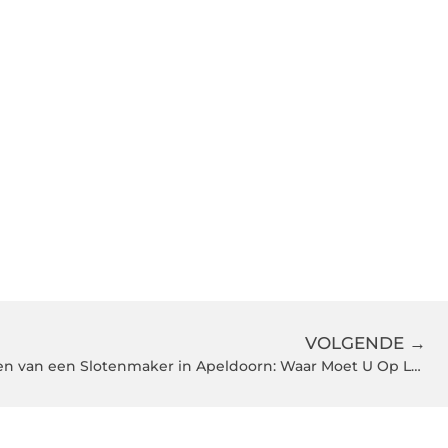
VOLGENDE →
De Ultieme Gids voor het Kiezen van een Slotenmaker in Apeldoorn: Waar Moet U Op Letten?