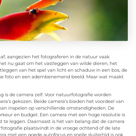
aaf, aangezien het fotograferen in de natuur vaak
t nu gaat om het vastleggen van wilde dieren, het
tleggen van het spel van licht en schaduw in een bos, de
wone foto en een adembenemend beeld. Maar wat maakt
g is de camera zelf. Voor natuurfotografie worden
era’s gekozen. Beide camera’s bieden het voordeel van
l kan inspelen op verschillende omstandigheden. De
orkeur en budget. Een camera met een hoge resolutie is
st te leggen. Daarnaast is het van belang dat de camera
rfotografie plaatsvindt in de vroege ochtend of de late
a met een goede autofocus en snelle sluitertijd is ook