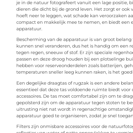
je in de natuur fotografeert vanuit een lage positie,
dieren die dicht bij de grond leven. Het zorgt er ook v
hoeft neer te leggen, wat schade kan veroorzaken aan 
compact en makkelijk mee te nemen, en biedt een ex
apparatuur.
Bescherming van de apparatuur is van groot belang
kunnen snel veranderen, dus het is handig om een 
tegen regen, sneeuw of stof. Er zijn speciale regen
passen en deze droog houden bij een plotselinge bui
hebben voor reserveonderdelen zoals batterijen, geh
temperaturen sneller leeg kunnen raken, is het go
Een degelijke draagtas of rugzak is een andere belang
essentieel dat deze tas voldoende ruimte biedt voor de
accessoires. De tas moet comfortabel zijn om te drag
gepolsterd zijn om de apparatuur tegen stoten te be
uitrusting niet nat wordt in regenachtige omstandi
apparatuur goed te organiseren, zodat je snel toega
Filters zijn onmisbare accessoires voor de natuurfotog
reflecties van water of natte oppervlakken te vermind