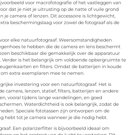
 bijvoorbeeld voor macrofotografie of het vastleggen van
oor dat je niet je uitrusting op de natte of vuile grond
je camera of lenzen. Dit accessoire is lichtgewicht,
tra beschermingslaag voor zowel de fotograaf als de
 voor elke natuurfotograaf. Weersomstandigheden
regenhoes te hebben die de camera en lens beschermt
hoezen beschikbaar die gemakkelijk over de apparatuur
. Verder is het belangrijk om voldoende opbergruimte te
eugenkaarten en filters. Omdat de batterijen in koude
ed om extra exemplaren mee te nemen.
rijke investering voor een natuurfotograaf. Het is
 camera, lenzen, statief, filters, batterijen en andere
en, vooral tijdens lange wandelingen, en goed
schermen. Waterdichtheid is ook belangrijk, zodat de
gheden. Speciale fototassen zijn ontworpen om de
ng hebt tot je camera wanneer je die nodig hebt.
raaf. Een polarizerfilter is bijvoorbeeld ideaal om
eren en het contrast van de lucht te versterken. Dit