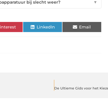
oapparatuur bij slecht weer?
▼
interest
LinkedIn
Email