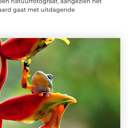
 een natuurfotograaf, aangezien het
paard gaat met uitdagende