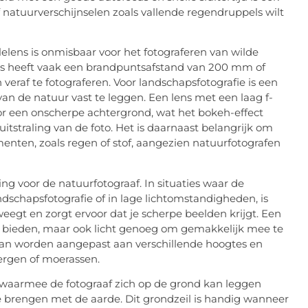
 natuurverschijnselen zoals vallende regendruppels wilt
elelens is onmisbaar voor het fotograferen van wilde
lens heeft vaak een brandpuntsafstand van 200 mm of
raf te fotograferen. Voor landschapsfotografie is een
n de natuur vast te leggen. Een lens met een laag f-
voor een onscherpe achtergrond, wat het bokeh-effect
tstraling van de foto. Het is daarnaast belangrijk om
enten, zoals regen of stof, aangezien natuurfotografen
ing voor de natuurfotograaf. In situaties waar de
andschapsfotografie of in lage lichtomstandigheden, is
eegt en zorgt ervoor dat je scherpe beelden krijgt. Een
 te bieden, maar ook licht genoeg om gemakkelijk mee te
t kan worden aangepast aan verschillende hoogtes en
 bergen of moerassen.
 waarmee de fotograaf zich op de grond kan leggen
e brengen met de aarde. Dit grondzeil is handig wanneer