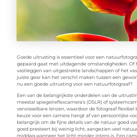
Goede uitrusting is essentieel voor een natuurfotogr
gepaard gaat met uitdagende omstandigheden. Of he
vastleggen van uitgestrekte landschappen of het vas
juiste gear kan het verschil maken tussen een ge
nu een goede uitrusting voor een natuurfotograaf?
Een van de belangrijkste onderdelen van de uitrustin
meestal spiegelreflexcamera’s (DSLR) of systeemcam
verwisselbare lenzen, waardoor de fotograaf flexibe
keuze voor een camera hangt af van persoonlijke vo
belangrijk om de fijne details van de natuur goed va
goed presteert bij weinig licht, aangezien veel natuu
middag wanneer het licht minder intens is. Een camer