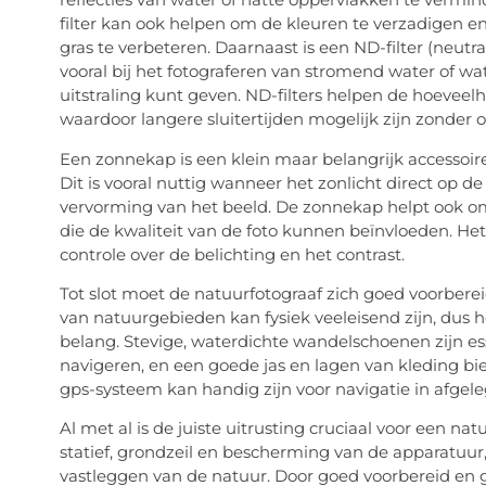
filter kan ook helpen om de kleuren te verzadigen e
gras te verbeteren. Daarnaast is een ND-filter (neutra
vooral bij het fotograferen van stromend water of wat
uitstraling kunt geven. ND-filters helpen de hoeveel
waardoor langere sluitertijden mogelijk zijn zonder o
Een zonnekap is een klein maar belangrijk accessoi
Dit is vooral nuttig wanneer het zonlicht direct op de 
vervorming van het beeld. De zonnekap helpt ook om
die de kwaliteit van de foto kunnen beïnvloeden. Het
controle over de belichting en het contrast.
Tot slot moet de natuurfotograaf zich goed voorbere
van natuurgebieden kan fysiek veeleisend zijn, dus he
belang. Stevige, waterdichte wandelschoenen zijn es
navigeren, en een goede jas en lagen van kleding 
gps-systeem kan handig zijn voor navigatie in afgel
Al met al is de juiste uitrusting cruciaal voor een nat
statief, grondzeil en bescherming van de apparatuur, 
vastleggen van de natuur. Door goed voorbereid en 