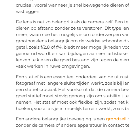
cruciaal, vooral wanneer je snel bewegende dieren of
vastleggen.
De lens is net zo belangrijk als de camera zelf. Een t
dieren op afstand zonder ze te verstoren. Dit type 
meer, waarmee het mogelijk is om onderwerpen van ve
groothoeklens belangrijk om de weidse schoonheid va
getal, zoals f/2.8 of f/4, biedt meer mogelijkheden 
genoemd wordt en kan bijdragen aan een artistieke ui
lenzen te kiezen die goed bestand zijn tegen de elem
vaak werken in ruwe omgevingen.
Een statief is een essentieel onderdeel van de uitrust
fotograaf met langere sluitertijden werkt, zoals bij l
een statief cruciaal. Het voorkomt dat de camera bew
goed statief moet stevig genoeg zijn om stabiliteit
nemen. Het statief moet ook flexibel zijn, zodat he
hoeken, vooral als je in moeilijk terrein werkt, zoals
Een andere belangrijke toevoeging is een
grondzeil
,
zonder de camera of andere apparatuur in contact t